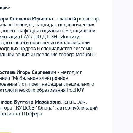
еры:
юра Снежана Юрьевна
- главный редактор
ала «Логопед», кандидат педагогических
, доцент кафедры социально-медицинской
илитации ГАУ ДПО ДТСЗН «Институт
подготовки и повышения квалификации
водящих кадров и специалистов системы
альной защиты населения города Москвы»
остаев Игорь Сергеевич
- методист
ании "Мобильное электронное
зование", ст. преп. кафедры специального
ктологического образования РосНОУ
нгова Булгана Мазановна
, к.п.н., зам.
ктора ГКУ ЦССВ "Юнона", автор публикаций
тельства ТЦ Сфера