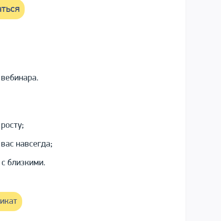
ться
 вебинара.
росту;
 вас навсегда;
 с близкими.
икат