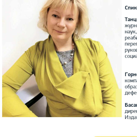
Спик
Танц
журн
наук
реаб
пере
руко
соци
Горн
комп
обра
дефе
Баса
дире
Изда