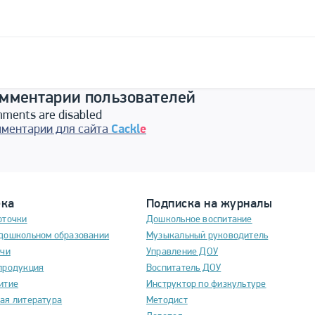
мментарии пользователей
ments are disabled
ментарии для сайта
Cackl
e
ека
Подписка на журналы
рточки
Дошкольное воспитание
дошкольном образовании
Музыкальный руководитель
ечи
Управление ДОУ
продукция
Воспитатель ДОУ
итие
Инструктор по физкультуре
ая литература
Методист