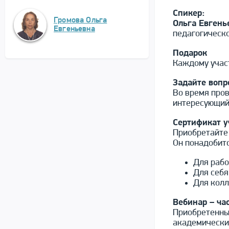
Спикер:
Громова Ольга
Ольга Евген
Евгеньевна
педагогическо
Подарок
Каждому участ
Задайте вопр
Во время пров
интересующий 
Сертификат у
Приобретайте 
Он понадобитс
Для рабо
Для себя
Для колл
Вебинар – ча
Приобретенный
академически