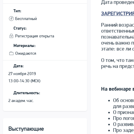
Дата провед
Тип:
ЗАРЕГИСТРИ
Бесплатный
Ранний возрас
Статус:
ответственны
Регистрация открыта
познавательна
очень важно п
Материалы:
этапе: все ли
Ожидаются
О том, что та
речь на предс
Дата:
27 ноября 2019
13:00-14:30 (МСК)
На вебинаре 
Длительность:
Об основ
2 академ. час.
для разв
О призна
Про лого
О развив
Выступающие
Про заде