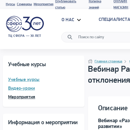
Опубликовать
Копилка
ОНЛАЙН
Курсы
Семинары
Мероприятия
статью
знаний
МАГАЗИН
СПЕЦИАЛИСТА
О НАС
ТЦ СФЕРА — 30 ЛЕТ
Программа материала
Навигация
Главная страница
Учебные курсы
Вебинар Ра
отклонения
Учебные курсы
Видео-уроки
Мероприятия
Описание 
Вебинар «Раз
Информация о мероприятии
развитии»