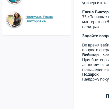
университета
Елена Викто
75 «Полянка» 
Никитина Елена
Викторовна
мастерства «В
палитра»
Задайте вопр
Во время веби
вопрос и опер
Вебинар – ча
Приобретенный
академически
повышения кв
Подарок
Каждому покуп
П