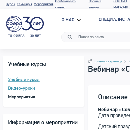
Опубликовать
Копилка
ОНЛАЙН
Курсы
Семинары
Мероприятия
статью
знаний
МАГАЗИН
СПЕЦИАЛИСТА
О НАС
ТЦ СФЕРА — 30 ЛЕТ
Программа материала
Навигация
Главная страница
Учебные курсы
Вебинар «С
Учебные курсы
Видео-уроки
Описание 
Мероприятия
Вебинар «Со
Дата провед
Информация о мероприятии
Детский празд