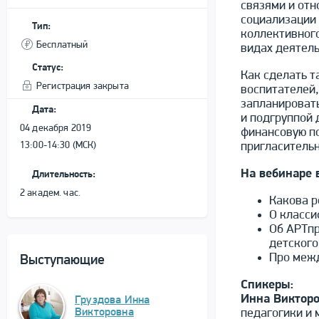
связями и отн
социализации
Тип:
коллективного
Бесплатный
видах деятель
Статус:
Как сделать т
Регистрация закрыта
воспитателей,
запланироват
Дата:
и подгруппой 
04 декабря 2019
финансовую по
13:00-14:30 (МСК)
пригласительн
На вебинаре 
Длительность:
2 академ. час.
Какова р
О класси
Об АРТпр
детского
Про межд
Выступающие
Спикеры:
Инна Виктор
Груздова Инна
Викторовна
педагогики и 