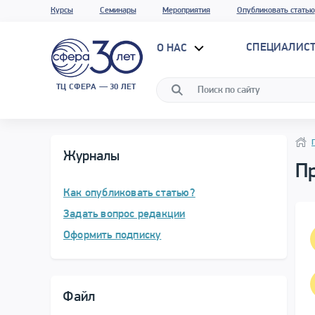
Курсы
Семинары
Мероприятия
Опубликовать статью
СПЕЦИАЛИС
О НАС
ТЦ СФЕРА — 30 ЛЕТ
Нави
Нави
Журналы
Пр
Как опубликовать статью?
Задать вопрос редакции
Оформить подписку
Файл