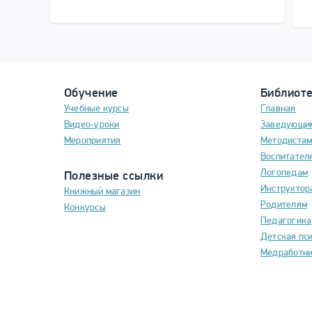
Обучение
Библиот
Учебные курсы
Главная
Видео-уроки
Заведующи
Мероприятия
Методиста
Воспитател
Логопедам
Полезные ссылки
Инструктор
Книжный магазин
Родителям
Конкурсы
Педагогика
Детская пс
Медработн