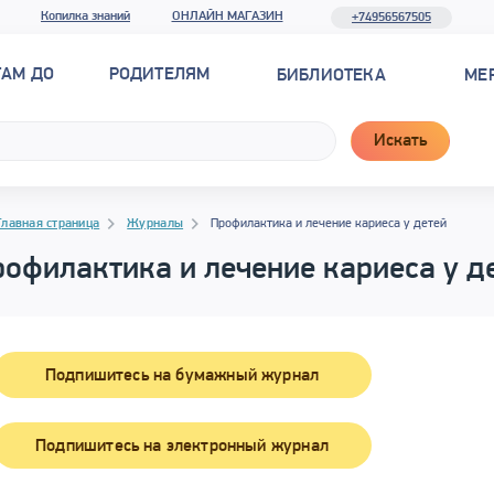
Копилка знаний
ОНЛАЙН МАГАЗИН
+74956567505
ТАМ ДО
РОДИТЕЛЯМ
БИБЛИОТЕКА
МЕ
Искать
гация
гация
Главная страница
Журналы
Профилактика и лечение кариеса у детей
офилактика и лечение кариеса у д
Подпишитесь на бумажный журнал
Подпишитесь на электронный журнал