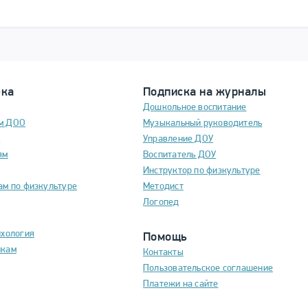
ека
Подписка на журналы
Дошкольное воспитание
м ДОО
Музыкальный руководитель
м
Управление ДОУ
ям
Воспитатель ДОУ
Инструктор по физкультуре
ам по физкультуре
Методист
Логопед
ихология
Помощь
икам
Контакты
Пользовательское соглашение
Платежи на сайте