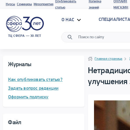
Опубликовать
Копилка
ОНЛАЙН
Курсы
Семинары
Мероприятия
статью
знаний
МАГАЗИН
СПЕЦИАЛИСТА
О НАС
ТЦ СФЕРА — 30 ЛЕТ
Навигация
Навигация
Главная страница
Журналы
Нетрадицио
Как опубликовать статью?
улучшения
Задать вопрос редакции
Оформить подписку
Файл