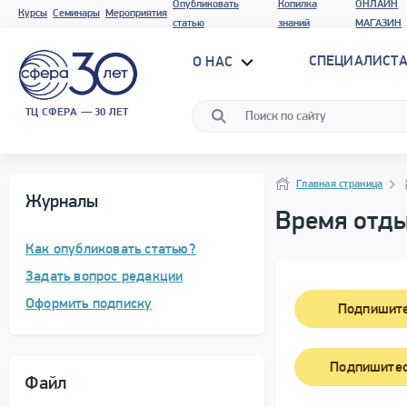
Опубликовать
Копилка
ОНЛАЙН
Курсы
Семинары
Мероприятия
статью
знаний
МАГАЗИН
СПЕЦИАЛИСТА
О НАС
ТЦ СФЕРА — 30 ЛЕТ
Навигация
Навигация
Главная страница
Журналы
Время отды
Как опубликовать статью?
Задать вопрос редакции
Оформить подписку
Подпишите
Подпишитес
Файл