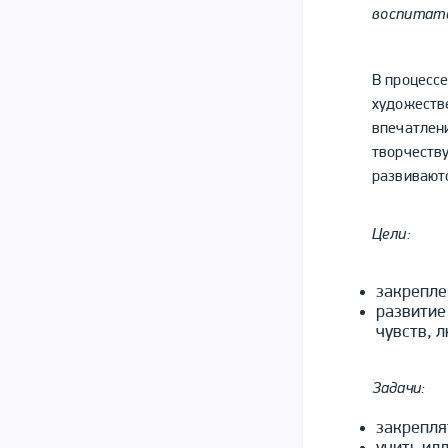
воспитате
В процесс
художеств
впечатлени
творчеству
развивают
Цели:
закрепле
развитие
чувств, л
Задачи:
закрепля