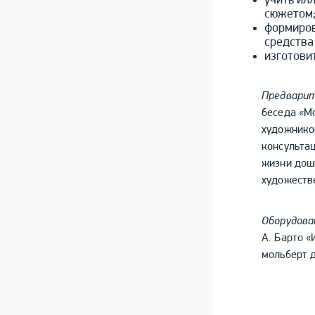
учить ил
сюжетом
формиров
средства
изготови
Предварит
беседа «М
художников
консультац
жизни дош
художеств
Оборудова
А. Барто «
мольберт д