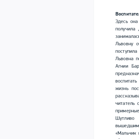
Воспитат
Здесь она
получила 
занималас
Львовну о
поступила
Львовна п
Агнии Бар
предназна
воспитать
жизнь пос
рассказы
читатель 
примерные
Шутливо 
вышедшими
«Мальчик 