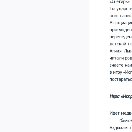
«Снегирь
Государст
книг напис
Ассоциаци
присужде
переведе
детской п
Агния Льв
читали род
знаете наи
в игру «Ис
постаратьс
Игра «Исп
Идет медве
(бычок
Вздыхает н