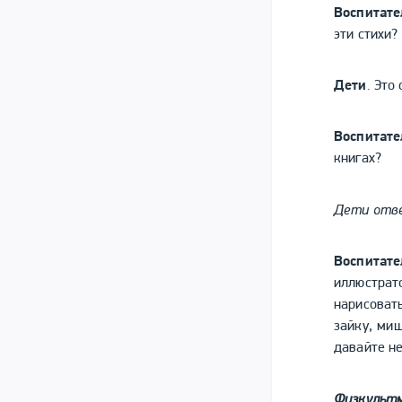
Воспитате
эти стихи?
Дети
. Это
Воспитате
книгах?
Дети отв
Воспитате
иллюстрат
нарисоват
зайку, миш
давайте н
Физкультм