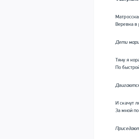
Матросска
Веревка в 
Дети марш
Тяну я кор
По быстрой
Двигаются
И скачут л
За мной по
Приседают