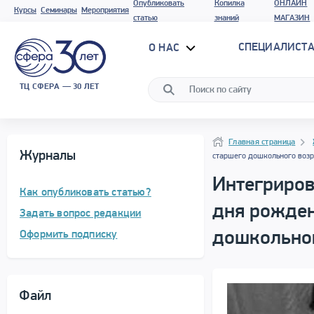
Опубликовать
Копилка
ОНЛАЙН
Курсы
Семинары
Мероприятия
статью
знаний
МАГАЗИН
СПЕЦИАЛИСТА
О НАС
ТЦ СФЕРА — 30 ЛЕТ
Навигация
Навигация
Главная страница
Журналы
старшего дошкольного возр
Интегриров
Как опубликовать статью?
дня рожден
Задать вопрос редакции
дошкольног
Оформить подписку
Файл