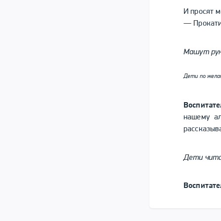
И просят м
— Прокати
Машут рук
Дети по жела
Воспитате
нашему ал
рассказыва
Дети чита
Воспитате