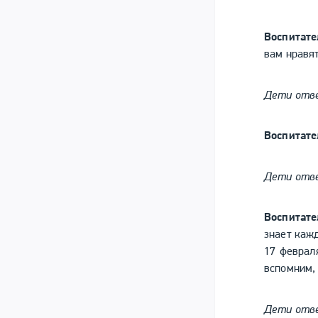
Воспитате
вам нравят
Дети отв
Воспитате
Дети отв
Воспитат
знает каж
17 февраля
вспомним, 
Дети отв