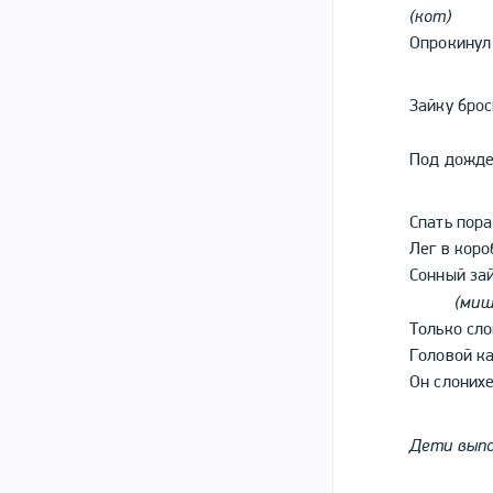
(кот)
Опрокинул 
Зайку брос
Под дожде
Спать пора
Лег в коро
Сонный зай
(миш
Только сло
Головой ка
Он слонихе
Дети выпо