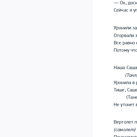
— Ох, доск
Сейчас я у
Уронили за
Оторвали 
Все равно
Потому что
Наша Саша
(Таня
Уронила в 
Тише, Саше
(Танеч
Не утонет 
Вертолет 
(самолет)