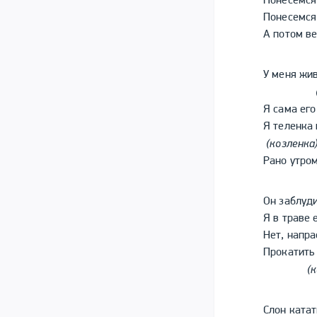
Понесемся
Понесемся
А потом в
У меня жив
Я сама его
Я теленка 
(козленка
Рано утром
Он заблуд
Я в траве 
Нет, напр
Прокатить
(к
Слон ката