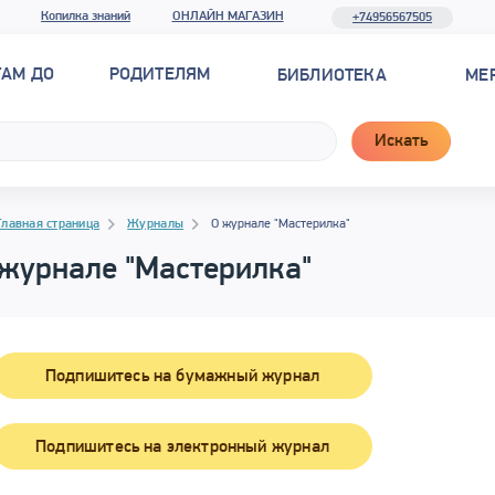
Копилка знаний
ОНЛАЙН МАГАЗИН
+74956567505
ТАМ ДО
РОДИТЕЛЯМ
БИБЛИОТЕКА
МЕ
Искать
гация
гация
Главная страница
Журналы
О журнале "Мастерилка"
 журнале "Мастерилка"
Подпишитесь на бумажный журнал
Подпишитесь на электронный журнал