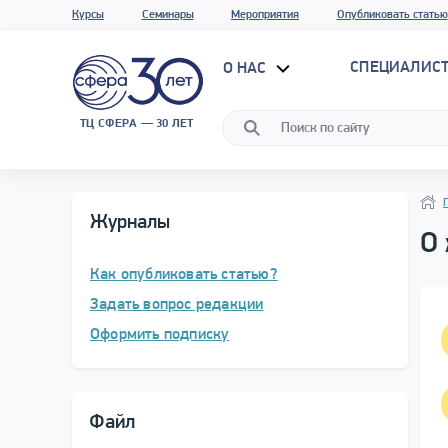
Курсы
Семинары
Мероприятия
Опубликовать статью
СПЕЦИАЛИС
О НАС
ТЦ СФЕРА — 30 ЛЕТ
Нави
Нави
Журналы
О
Как опубликовать статью?
Задать вопрос редакции
Оформить подписку
Файл