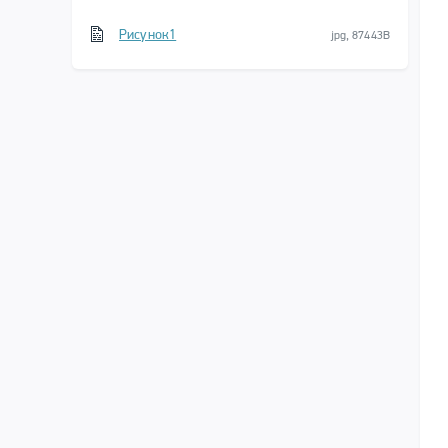
Рисунок1
jpg, 87443B