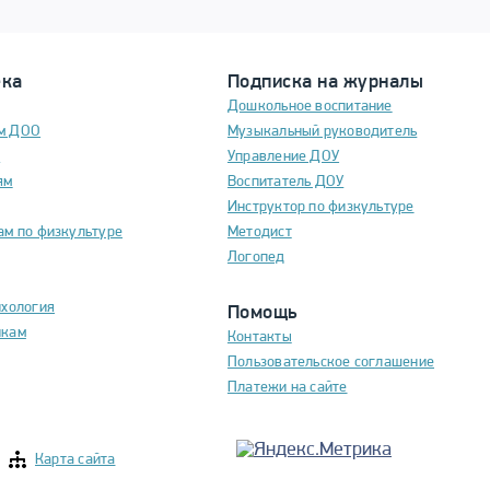
ека
Подписка на журналы
Дошкольное воспитание
м ДОО
Музыкальный руководитель
м
Управление ДОУ
ям
Воспитатель ДОУ
Инструктор по физкультуре
ам по физкультуре
Методист
Логопед
ихология
Помощь
икам
Контакты
Пользовательское соглашение
Платежи на сайте
Карта сайта