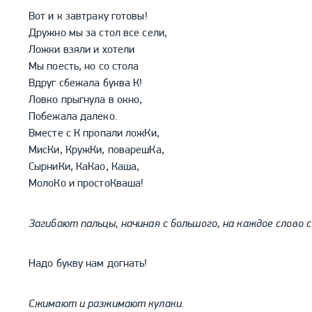
Вот и к завтраку готовы!
Дружно мы за стол все сели,
Ложки взяли и хотели
Мы поесть, но со стола
Вдруг сбежала буква К!
Ловко прыгнула в окно,
Побежала далеко.
Вместе с К пропали ложКи,
МисКи, КружКи, поварешКа,
СырниКи, КаКао, Каша,
МолоКо и простоКваша!
Загибают пальцы, начиная с большого, на каждое слово с
Надо букву нам догнать!
Сжимают и разжимают кулаки.