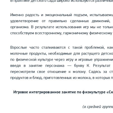
В практике детского сада широко используются различные
Именно радость и эмоциональный подъем, испытываемы
удовлетворение от правильно сделанных движений, 
организма. В результате использования игр мы не толь
способствуем всестороннему, гармоничному физическому
Взрослые часто сталкиваются с такой проблемой, ка
молочные продукты, необходимые для растущего детско
по физической культуре через игру и игровые упражнени
введя в занятие персонажа — букву К. Результат 
пересмотрели свое отношение к молоку. Садясь за с
продуктов и блюд, приготовленных из молока, в которых п
Игровое интегрированное занятие по физкультуре «Ска
(в средней групп