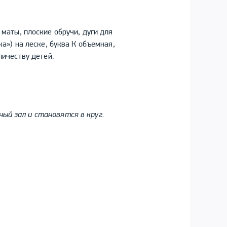
маты, плоские обручи, дуги для
а») на леске, буква К объемная,
личеству детей.
ый зал и становятся в круг.