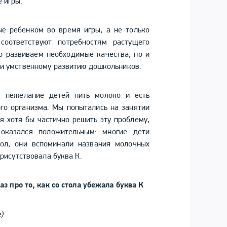
 игры.
е ребенком во время игры, а не только
соответствуют потребностям растущего
ко развиваем необходимые качества, но и
 и умственному развитию дошкольников.
к нежелание детей пить молоко и есть
го организма. Мы попытались на занятии
я хотя бы частично решить эту проблему,
оказался положительным: многие дети
тол, они вспоминали названия молочных
рисутствовала буква К.
з про то, как со стола убежала буква К
е)