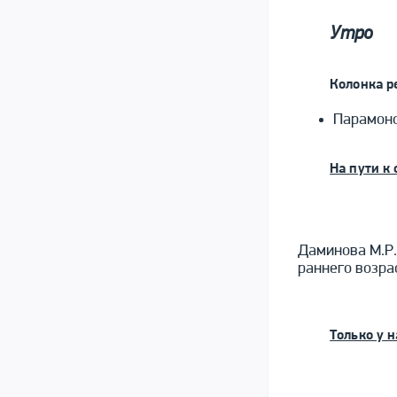
Утро
Колонка р
Парамон
На пути к
Даминова М.Р.
раннего возра
Только у н