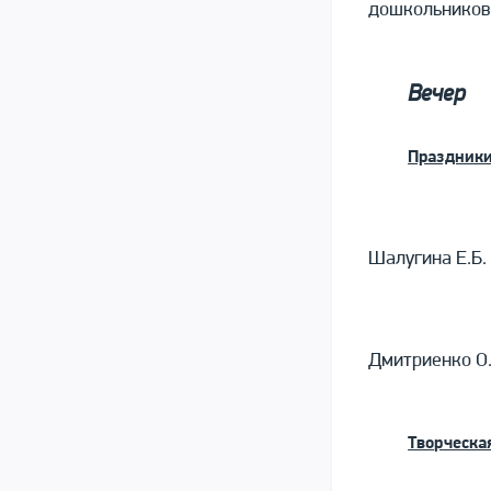
дошкольнико
Вечер
Праздник
Шалугина Е.Б. 
Дмитриенко О
Творческа