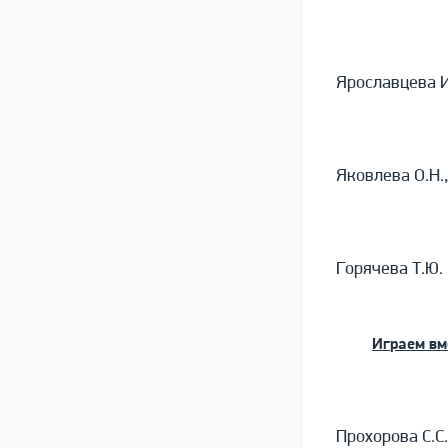
Ярославцева И
Яковлева О.Н.
Горячева Т.Ю.
Играем вм
Прохорова С.С