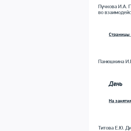
Пучкова И.А.
во взаимодейс
Страницы
Панюшкина И.П
День
На занятия
Титова Е.Ю. Д