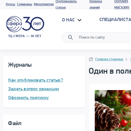
Опубликовать
Копилка
ОНЛАЙН
Курсы
Семинары
Мероприятия
статью
знаний
МАГАЗИН
СПЕЦИАЛИСТА
О НАС
ТЦ СФЕРА — 30 ЛЕТ
Навигация
Навигация
Главная страница
Журналы
Один в пол
Как опубликовать статью?
Задать вопрос редакции
Оформить подписку
Файл