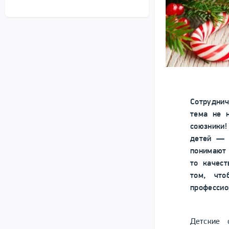
Сотруднич
тема не 
союзники
детей — з
понимают 
то качест
том, чт
профессио
Детские 