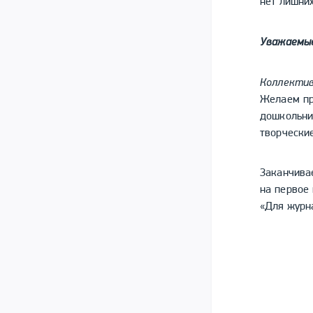
нет лишни
Уважаемые
Коллекти
Желаем пр
дошкольн
творческие
Заканчива
на первое 
«Для журн