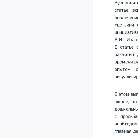
Руководит
статье в
вовлечени
«детский 
инициатив
А.И. Иван
В статье 
развития 
времени р
опытом с
визуализи
В этом вы
школе, но
дошкольны
с просьб
необходим
главная де