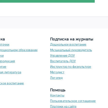
ека
Подписка на журналы
рточки
Дошкольное воспитание
дошкольном образовании
Музыкальный руководитель
ечи
Управление ДОУ
продукция
Воспитатель ДОУ
итие
Инструктор по физкультуре
ая литература
Методист
Логопед
ское воспитание
Помощь
Контакты
Пользовательское соглашение
Платежи на сайте