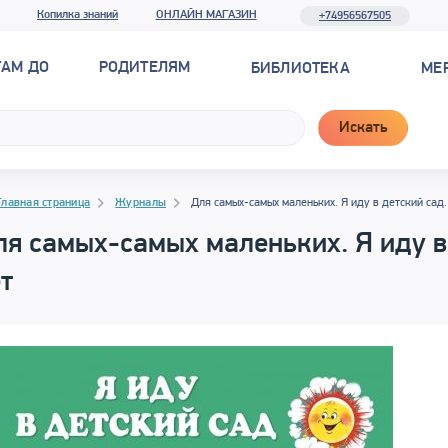
Копилка знаний
ОНЛАЙН МАГАЗИН
+74956567505
ТАМ ДО
РОДИТЕЛЯМ
БИБЛИОТЕКА
МЕ
Искать
гация
гация
Главная страница
Журналы
Для самых-самых маленьких. Я иду в детский сад.
я самых-самых маленьких. Я иду в 
т