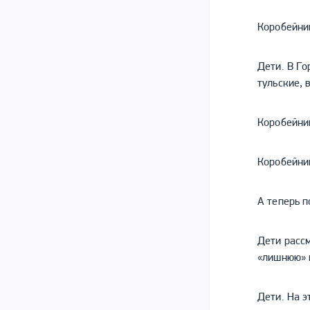
Коробейник
Дети. В Г
тульские, 
Коробейник
Коробейник
А теперь п
Дети расс
«лишнюю» к
Дети. На э