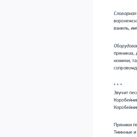
Словарная
воронежски
ваниль, им
Оборудова
пряниках, 
ножики, та
сопровожд
* * *
Звучит пес
Коробейник
Коробейни
Пряники п
Тминные и