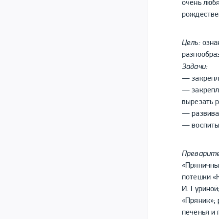
очень любя
рождестве
Цель:
ознак
разнообра
Задачи:
— закрепл
— закрепля
вырезать р
— развива
— воспиты
Преварите
«Пряничны
потешки «
И. Гурино
«Пряник»; 
печенья и 