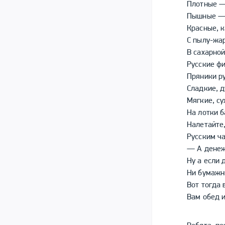
Плотные —
Пышные —
Красные, к
С пылу-жар
В сахарно
Русские фи
Пряники р
Сладкие, 
Мягкие, с
На лотки 
Налетайте,
Русским ч
— А денеж
Ну а если 
Ни бумажн
Вот тогда 
Вам обед и