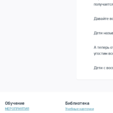
получаетс
Давайте в
Дети назы
А теперь о
угостим вс
Дети с вос
Обучение
Библиотека
МЕРОПРИЯТИЯ
Учебные карточки