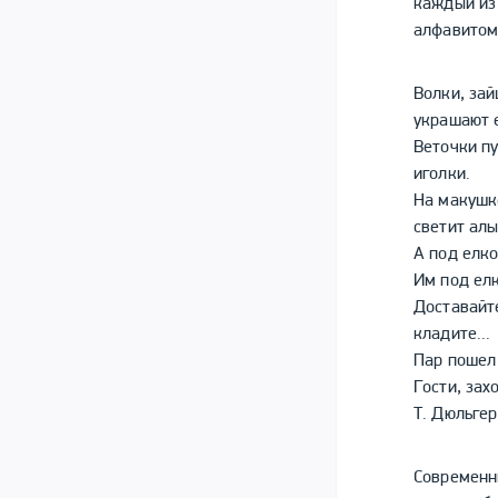
каждый из
алфавитом
Волки, за
украшают 
Веточки п
иголки.
На макушк
светит ал
А под елк
Им под елк
Доставайте
кладите...
Пар пошел 
Гости, зах
Т. Дюльгер
Современны