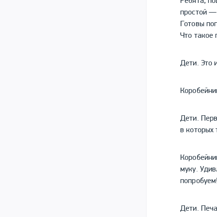
Ребята, по
простой — 
Готовы по
Что такое 
Дети. Это 
Коробейни
Дети. Перв
в которых 
Коробейник
муку. Удив
попробуем
Дети. Печ