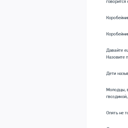
говорится 
Коробейник
Коробейник
Давайте е
Назовите п
Дети назыв
Молодцы, в
гвоздикой,
Опять не т