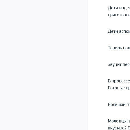
Дети надев
приготовле
Дети вспо
Теперь под
Звучит пес
В процесс
Готовые п
Большой гн
Молодцы, а
вкусные? П