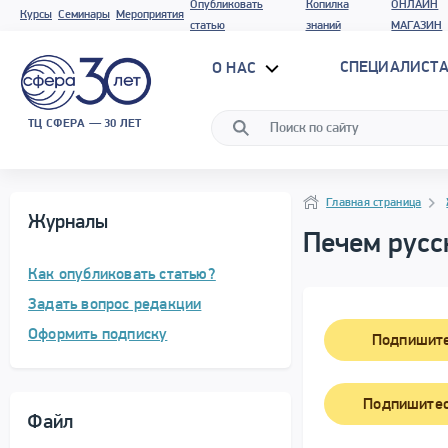
Опубликовать
Копилка
ОНЛАЙН
Курсы
Семинары
Мероприятия
статью
знаний
МАГАЗИН
СПЕЦИАЛИСТА
О НАС
ТЦ СФЕРА — 30 ЛЕТ
Навигация
Навигация
Главная страница
Журналы
Печем русс
Как опубликовать статью?
Задать вопрос редакции
Оформить подписку
Подпишите
Подпишитес
Файл