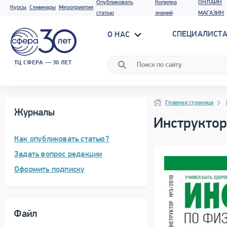
Опубликовать
Копилка
ОНЛАЙН
Курсы
Семинары
Мероприятия
статью
знаний
МАГАЗИН
СПЕЦИАЛИСТА
О НАС
ТЦ СФЕРА — 30 ЛЕТ
Навигация
Навигация
Главная страница
Журналы
Инструктор
Как опубликовать статью?
Задать вопрос редакции
Оформить подписку
Файл