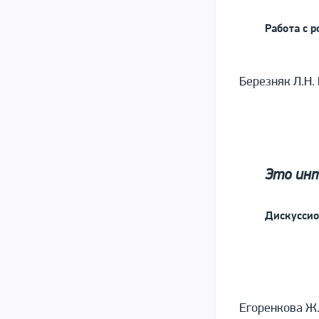
Работа с 
Березняк Л.Н.
Это ин
Дискуссио
Егоренкова Ж.