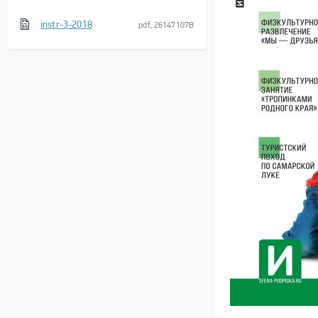
instr-3-2018
pdf, 26147107B