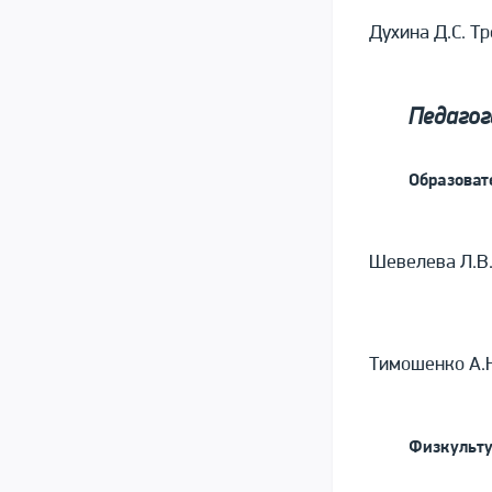
Духина Д.С. Т
Педагог
Образоват
Шевелева Л.В.
Тимошенко А.Н
Физкульту