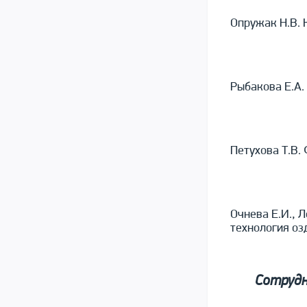
Опружак Н.В. 
Рыбакова Е.А.
Петухова Т.В.
Очнева Е.И., 
технология оз
Сотруд