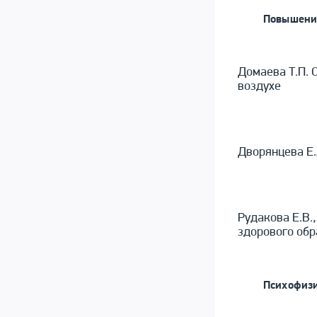
Повышени
Домаева Т.П. 
воздухе
Дворянцева Е.
Рудакова Е.В.
здорового обр
Психофизи