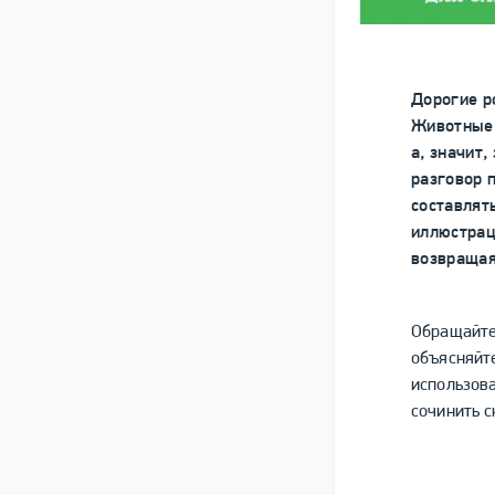
Дорогие р
Животные 
а, значит,
разговор 
составлять
иллюстрац
возвращая
Обращайте
объясняйте
использов
сочинить с