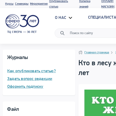
Опубликовать
Копилка
ОНЛАЙН
Курсы
Семинары
Мероприятия
статью
знаний
МАГАЗИН
СПЕЦИАЛИСТА
О НАС
ТЦ СФЕРА — 30 ЛЕТ
Навигация
Навигация
Главная страница
Журналы
Кто в лесу
Как опубликовать статью?
лет
Задать вопрос редакции
Оформить подписку
Файл