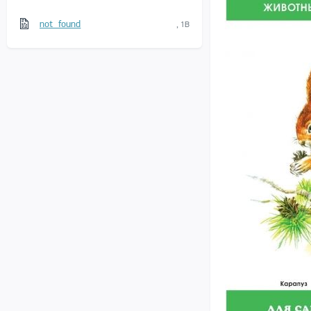
not_found
, 1B