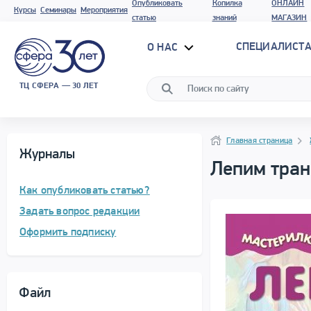
Опубликовать
Копилка
ОНЛАЙН
Курсы
Семинары
Мероприятия
статью
знаний
МАГАЗИН
СПЕЦИАЛИСТА
О НАС
ТЦ СФЕРА — 30 ЛЕТ
Навигация
Навигация
Главная страница
Журналы
Лепим тран
Как опубликовать статью?
Задать вопрос редакции
Оформить подписку
Файл