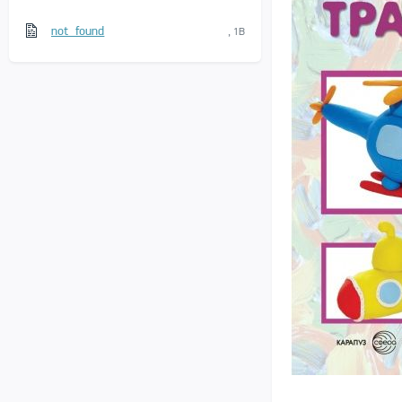
not_found
, 1B