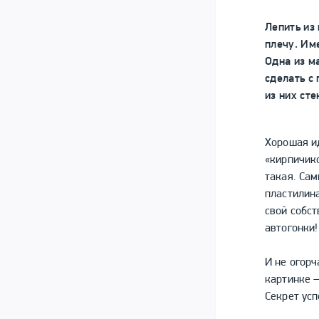
Лепить из 
плечу. Им
Одна из м
сделать с
из них сте
Хорошая ид
«кирпичико
такая. Са
пластилина
свой собст
автогонки!
И не огорч
картинке —
Секрет усп