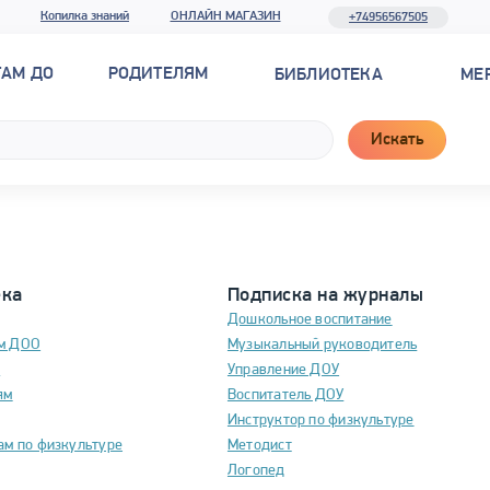
Копилка знаний
ОНЛАЙН МАГАЗИН
+74956567505
ТАМ ДО
РОДИТЕЛЯМ
БИБЛИОТЕКА
МЕ
Искать
ека
Подписка на журналы
Дошкольное воспитание
м ДОО
Музыкальный руководитель
м
Управление ДОУ
ям
Воспитатель ДОУ
Инструктор по физкультуре
ам по физкультуре
Методист
Логопед