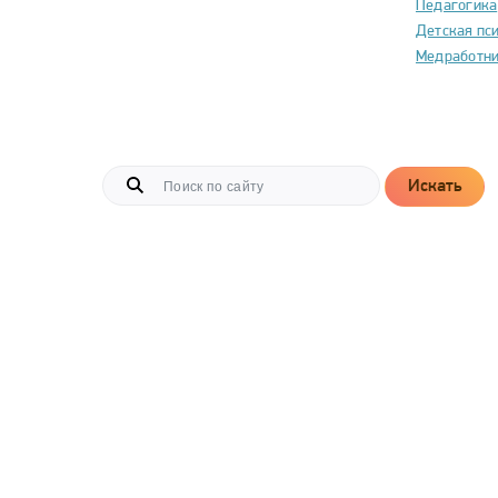
Педагогика
Детская пс
Медработн
Искать