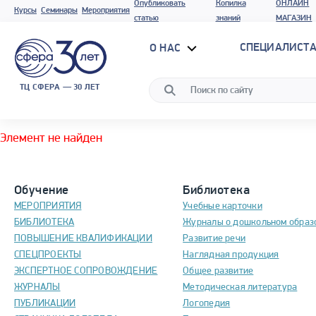
Опубликовать
Копилка
ОНЛАЙН
Курсы
Семинары
Мероприятия
статью
знаний
МАГАЗИН
СПЕЦИАЛИСТА
О НАС
ТЦ СФЕРА — 30 ЛЕТ
Элемент не найден
Обучение
Библиотека
МЕРОПРИЯТИЯ
Учебные карточки
БИБЛИОТЕКА
Журналы о дошкольном образ
ПОВЫШЕНИЕ КВАЛИФИКАЦИИ
Развитие речи
СПЕЦПРОЕКТЫ
Наглядная продукция
ЭКСПЕРТНОЕ СОПРОВОЖДЕНИЕ
Общее развитие
ЖУРНАЛЫ
Методическая литература
ПУБЛИКАЦИИ
Логопедия