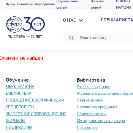
Опубликовать
Копилка
ОНЛАЙН
Курсы
Семинары
Мероприятия
статью
знаний
МАГАЗИН
СПЕЦИАЛИСТА
О НАС
ТЦ СФЕРА — 30 ЛЕТ
Элемент не найден
Обучение
Библиотека
МЕРОПРИЯТИЯ
Учебные карточки
БИБЛИОТЕКА
Журналы о дошкольном образ
ПОВЫШЕНИЕ КВАЛИФИКАЦИИ
Развитие речи
СПЕЦПРОЕКТЫ
Наглядная продукция
ЭКСПЕРТНОЕ СОПРОВОЖДЕНИЕ
Общее развитие
ЖУРНАЛЫ
Методическая литература
ПУБЛИКАЦИИ
Логопедия