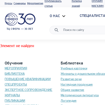
Опубликовать
Копилка
ОНЛАЙН
Курсы
Семинары
Мероприятия
статью
знаний
МАГАЗИН
СПЕЦИАЛИСТА
О НАС
ТЦ СФЕРА — 30 ЛЕТ
Элемент не найден
Обучение
Библиотека
МЕРОПРИЯТИЯ
Учебные карточки
БИБЛИОТЕКА
Журналы о дошкольном образ
ПОВЫШЕНИЕ КВАЛИФИКАЦИИ
Развитие речи
СПЕЦПРОЕКТЫ
Наглядная продукция
ЭКСПЕРТНОЕ СОПРОВОЖДЕНИЕ
Общее развитие
ЖУРНАЛЫ
Методическая литература
ПУБЛИКАЦИИ
Логопедия