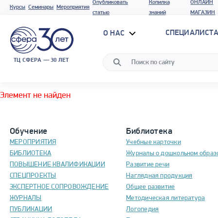
Опубликовать
Копилка
ОНЛАЙН
Курсы
Семинары
Мероприятия
статью
знаний
МАГАЗИН
СПЕЦИАЛИСТА
О НАС
ТЦ СФЕРА — 30 ЛЕТ
Элемент не найден
Обучение
Библиотека
МЕРОПРИЯТИЯ
Учебные карточки
БИБЛИОТЕКА
Журналы о дошкольном образ
ПОВЫШЕНИЕ КВАЛИФИКАЦИИ
Развитие речи
СПЕЦПРОЕКТЫ
Наглядная продукция
ЭКСПЕРТНОЕ СОПРОВОЖДЕНИЕ
Общее развитие
ЖУРНАЛЫ
Методическая литература
ПУБЛИКАЦИИ
Логопедия