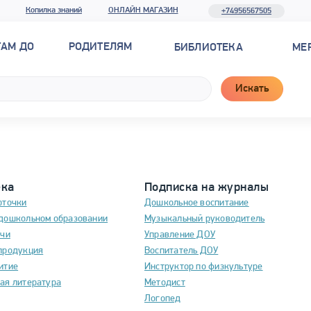
Копилка знаний
ОНЛАЙН МАГАЗИН
+74956567505
ТАМ ДО
РОДИТЕЛЯМ
БИБЛИОТЕКА
МЕ
Искать
ека
Подписка на журналы
рточки
Дошкольное воспитание
дошкольном образовании
Музыкальный руководитель
ечи
Управление ДОУ
продукция
Воспитатель ДОУ
итие
Инструктор по физкультуре
ая литература
Методист
Логопед