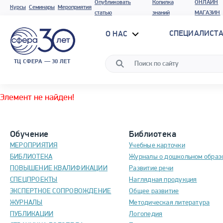
Опубликовать
Копилка
ОНЛАЙН
Курсы
Семинары
Мероприятия
статью
знаний
МАГАЗИН
СПЕЦИАЛИСТА
О НАС
ТЦ СФЕРА — 30 ЛЕТ
Элемент не найден!
Обучение
Библиотека
МЕРОПРИЯТИЯ
Учебные карточки
БИБЛИОТЕКА
Журналы о дошкольном образ
ПОВЫШЕНИЕ КВАЛИФИКАЦИИ
Развитие речи
СПЕЦПРОЕКТЫ
Наглядная продукция
ЭКСПЕРТНОЕ СОПРОВОЖДЕНИЕ
Общее развитие
ЖУРНАЛЫ
Методическая литература
ПУБЛИКАЦИИ
Логопедия