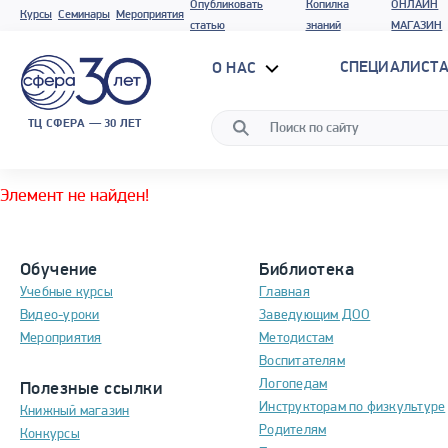
Опубликовать
Копилка
ОНЛАЙН
Курсы
Семинары
Мероприятия
статью
знаний
МАГАЗИН
СПЕЦИАЛИСТА
О НАС
ТЦ СФЕРА — 30 ЛЕТ
Элемент не найден!
Обучение
Библиотека
Учебные курсы
Главная
Видео-уроки
Заведующим ДОО
Мероприятия
Методистам
Воспитателям
Логопедам
Полезные ссылки
Инструкторам по физкультуре
Книжный магазин
Родителям
Конкурсы