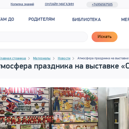
Копилка знаний
ОНЛАЙН МАГАЗИН
+74956567505
ТАМ ДО
РОДИТЕЛЯМ
БИБЛИОТЕКА
МЕ
Искать
рамма материала
гация
гация
Главная страница
Материалы
Новости
Атмосфера праздника на выставке
тмосфера праздника на выставке «