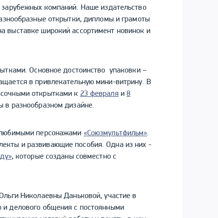
и зарубежных компаний. Наше издательство
 разнообразные открытки, дипломы и грамоты
а выставке широкий ассортимент новинок и
рытками. Основное достоинство упаковки –
ащается в привлекательную мини-витрину. В
асочными открытками к
23 февраля
и
8
ы в разнообразном дизайне.
с любимыми персонажами
«Союзмультфильм»
.
екты и развивающие пособия. Одна из них -
оду»
, которые созданы совместно с
Ольги Николаевны Даньковой, участие в
 и делового общения с постоянными