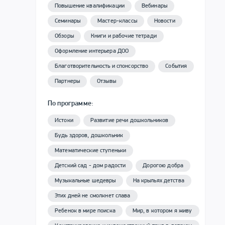
Повышение квалификации
Вебинары
Семинары
Мастер-классы
Новости
Обзоры
Книги и рабочие тетради
Оформление интерьера ДОО
Благотворительность и спонсорство
События
Партнеры
Отзывы
По программе:
Истоки
Развитие речи дошкольников
Будь здоров, дошкольник
Математические ступеньки
Детский сад - дом радости
Дорогою добра
Музыкальные шедевры
На крыльях детства
Этих дней не смолкнет слава
Ребенок в мире поиска
Мир, в котором я живу