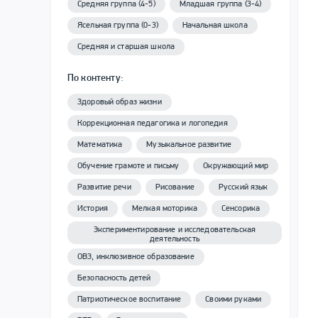
Средняя группа (4-5)
Младшая группа (3-4)
Ясельная группа (0-3)
Начальная школа
Средняя и старшая школа
По контенту:
Здоровый образ жизни
Коррекционная педагогика и логопедия
Математика
Музыкальное развитие
Обучение грамоте и письму
Окружающий мир
Развитие речи
Рисование
Русский язык
История
Мелкая моторика
Сенсорика
Экспериментирование и исследовательская
деятельность
ОВЗ, инклюзивное образование
Безопасность детей
Патриотическое воспитание
Своими руками