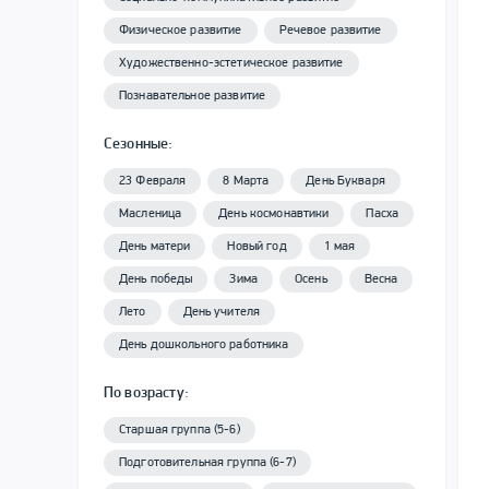
Физическое развитие
Речевое развитие
Художественно-эстетическое развитие
Познавательное развитие
Сезонные:
23 Февраля
8 Марта
День Букваря
Масленица
День космонавтики
Пасха
День матери
Новый год
1 мая
День победы
Зима
Осень
Весна
Лето
День учителя
День дошкольного работника
По возрасту:
Старшая группа (5-6)
Подготовительная группа (6-7)