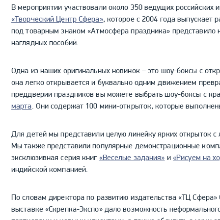
В мероприятии участвовали около 350 ведущих российских 
«Творческий Центр Сфера»
, которое с 2004 года выпускает
под товарным знаком «Атмосфера праздника» представило н
наглядных пособий.
Одна из наших оригинальных новинок – это шоу-боксы с отк
она легко открывается и буквально одним движением превр
преддверии праздников вы можете выбрать шоу-боксы с кр
марта
. Они содержат 100 мини-открыток, которые выполнен
Для детей мы представили целую линейку ярких открыток 
Мы также представили популярные демонстрационные компл
эксклюзивная серия книг
«Веселые задания»
и
«Рисуем на х
индийской компанией.
По словам директора по развитию издательства «ТЦ Сфера» 
выставке «Скрепка-Экспо» дало возможность неформального