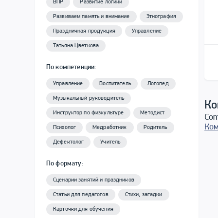
ВПР
Развитие логики
Развиваем память и внимание
Этнография
Праздничная продукция
Управление
Татьяна Цветкова
По компетенции:
Управление
Воспитатель
Логопед
Музыкальный руководитель
Ко
Инструктор по физкультуре
Методист
Com
Ком
Психолог
Медработник
Родитель
Дефектолог
Учитель
По формату:
Сценарии занятий и праздников
Статьи для педагогов
Стихи, загадки
Карточки для обучения