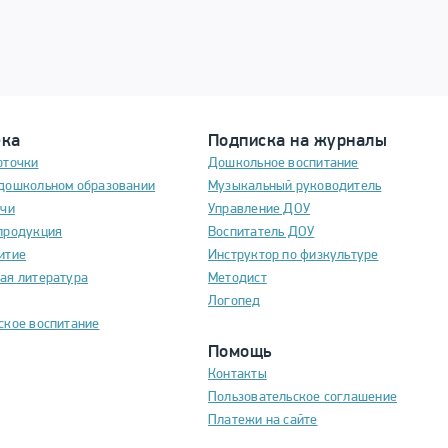
ека
Подписка на журналы
рточки
Дошкольное воспитание
дошкольном образовании
Музыкальный руководитель
ечи
Управление ДОУ
продукция
Воспитатель ДОУ
итие
Инструктор по физкультуре
ая литература
Методист
Логопед
ское воспитание
Помощь
Контакты
Пользовательское соглашение
Платежи на сайте