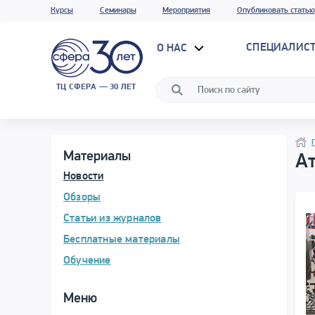
Курсы
Семинары
Мероприятия
Опубликовать статью
СПЕЦИАЛИС
О НАС
ТЦ СФЕРА — 30 ЛЕТ
Прог
Нави
Нави
Материалы
А
Новости
Обзоры
Статьи из журналов
Бесплатные материалы
Обучение
Меню