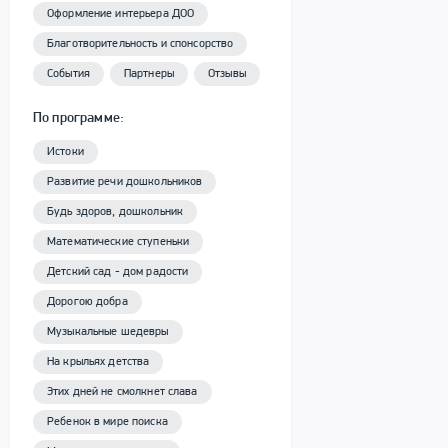
Оформление интерьера ДОО
Благотворительность и спонсорство
События
Партнеры
Отзывы
По программе:
Истоки
Развитие речи дошкольников
Будь здоров, дошкольник
Математические ступеньки
Детский сад - дом радости
Дорогою добра
Музыкальные шедевры
На крыльях детства
Этих дней не смолкнет слава
Ребенок в мире поиска