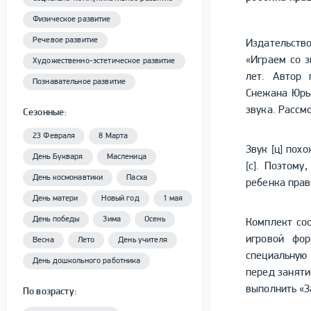
Физическое развитие
Речевое развитие
Издательств
«Играем со з
Художественно-эстетическое развитие
лет. Автор 
Познавательное развитие
Снежана Юрь
звука. Рассм
Сезонные:
23 Февраля
8 Марта
Звук [ц] похо
День Букваря
Масленица
[с]. Поэтому
День космонавтики
Пасха
ребенка прав
День матери
Новый год
1 мая
День победы
Зима
Осень
Комплект сос
игровой фор
Весна
Лето
День учителя
специальную
День дошкольного работника
перед заняти
выполнить «З
По возрасту: