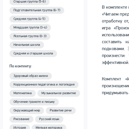
Старшая группа (5-6)
В комплекте 
Подготовительная группа (6-7)
«Читаем пред
Средняя группа (4-5)
отработку от
игра «Произ
Младшая группа (3-4)
использован
Ясельная группа (0-3)
составить 
Начальная школа
подковами. 
Средняя и старшая школа
произнести:
эффективной
По контенту:
Здоровый образ жизни
Комплект «
Коррекционная педагогика и логопедия
произношение
придумывать 
Математика
Музыкальное развитие
Обучение грамоте и письму
Окружающий мир
Развитие речи
Рисование
Русский язык
История
Мелкая моторика