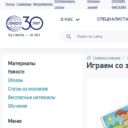
Опубликовать
Копилка
ОНЛАЙН
Курсы
Семинары
Мероприятия
статью
знаний
МАГАЗИН
СПЕЦИАЛИСТА
О НАС
ТЦ СФЕРА — 30 ЛЕТ
Программа материала
Навигация
Навигация
Главная страница
Материалы
Играем со 
Новости
Обзоры
Статьи из журналов
Бесплатные материалы
Обучение
Меню