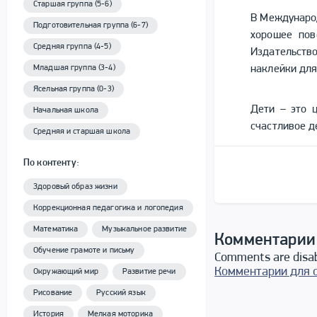
Старшая группа (5-6)
В Междунаро
Подготовительная группа (6-7)
хорошее пов
Средняя группа (4-5)
Издательств
наклейки дл
Младшая группа (3-4)
Ясельная группа (0-3)
Дети – это 
Начальная школа
счастливое д
Средняя и старшая школа
По контенту:
Здоровый образ жизни
Коррекционная педагогика и логопедия
Математика
Музыкальное развитие
Комментарии
Обучение грамоте и письму
Comments are disa
Комментарии для 
Окружающий мир
Развитие речи
Рисование
Русский язык
История
Мелкая моторика