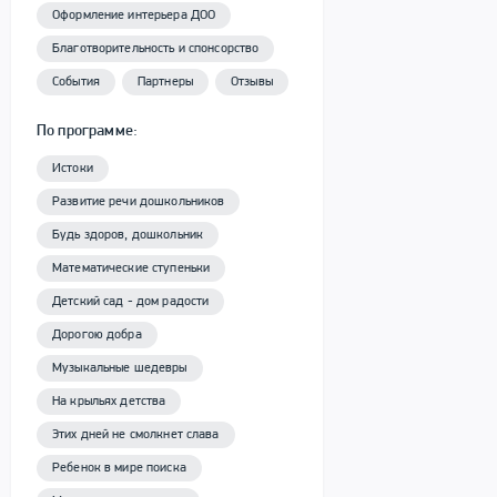
Оформление интерьера ДОО
Благотворительность и спонсорство
События
Партнеры
Отзывы
По программе:
Истоки
Развитие речи дошкольников
Будь здоров, дошкольник
Математические ступеньки
Детский сад - дом радости
Дорогою добра
Музыкальные шедевры
На крыльях детства
Этих дней не смолкнет слава
Ребенок в мире поиска