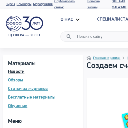
Опубликовать
Копилка
ОНЛАЙН
Курсы
Семинары
Мероприятия
статью
знаний
МАГАЗИН
СПЕЦИАЛИСТА
О НАС
ТЦ СФЕРА — 30 ЛЕТ
Программа материала
Навигация
Навигация
Главная страница
Материалы
Создаем сч
Новости
Обзоры
Статьи из журналов
Бесплатные материалы
Обучение
Меню