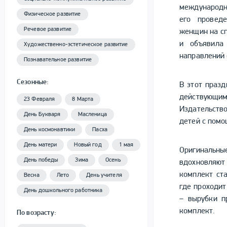
международны
Физическое развитие
его провед
Речевое развитие
женщин на сп
и объявила
Художественно-эстетическое развитие
направлений 
Познавательное развитие
Сезонные:
В этот праз
действующи
23 Февраля
8 Марта
Издательство
День Букваря
Масленица
детей с пом
День космонавтики
Пасха
День матери
Новый год
1 мая
Оригинальн
День победы
Зима
Осень
вдохновляют 
комплект ст
Весна
Лето
День учителя
где проходит
День дошкольного работника
– вырубки п
комплект.
По возрасту: