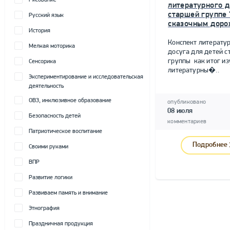
Рисование
литературного д
старшей группе 
Русский язык
сказочным доро
История
Конспект литерату
Мелкая моторика
досуга для детей 
группы как итог и
Сенсорика
литературны�..
Экспериментирование и исследовательская
деятельность
ОВЗ, инклюзивное образование
опубликовано
08 июля
Безопасность детей
комментариев
Патриотическое воспитание
Подробнее
Своими руками
ВПР
Развитие логики
Развиваем память и внимание
Этнография
Праздничная продукция