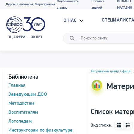
Опубликовать
Копилка
ОНЛАЙН
Курсы
Семинары
Мероприятия
статью
знаний
МАГАЗИН
СПЕЦИАЛИСТА
О НАС
ТЦ СФЕРА — 30 ЛЕТ
Блок новостей
Творческий центр Сфера
Библиотека
Матери
Главная
Заведующим ДОО
Методистам
Список матер
Воспитателям
Логопедам
Вид списка:
Инструкторам по физкультуре