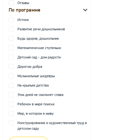
Отзывы
По программе
Истоки
Развитие речи дошкольников
Будь здоров, дошкольник
Математические ступеньки
Детский сад - дом радости
Дорогою добра
Музыкальные шедевры
На крыльях детства
Этих дней не смолкнет слава
Ребенок в мире поиска
Мир, в котором я живу
Конструирование и художественный труд в
детском саду