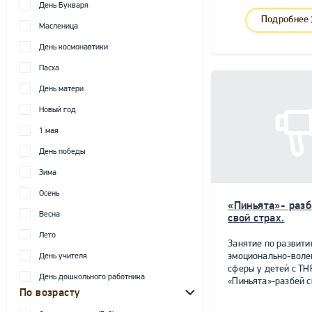
День Букваря
Подробнее
Масленица
День космонавтики
Пасха
День матери
Новый год
1 мая
День победы
Зима
Осень
«Пиньята»- разб
Весна
свой страх.
Лето
Занятие по развит
эмоционально-воле
День учителя
сферы у детей с ТН
День дошкольного работника
«Пиньята»-разбей с
По возрасту