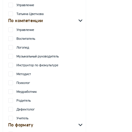
Управление
Татьяна Цветкова
По компетенции
Управление
Воспитатель
Логопед
Музыкальный руководитель
Инструктор по физкультуре
Методист
Психолог
Медработник
Родитель
Дефектолог
Учитель
По формату