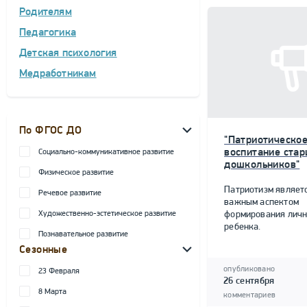
Родителям
Педагогика
Детская психология
Медработникам
По ФГОС ДО
"Патриотическо
воспитание ста
Социально-коммуникативное развитие
дошкольников"
Физическое развитие
Патриотизм являет
Речевое развитие
важным аспектом
Художественно-эстетическое развитие
формирования личн
ребенка.
Познавательное развитие
Сезонные
опубликовано
23 Февраля
26 сентября
8 Марта
комментариев