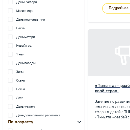
День Букваря
Подробнее
Масленица
День космонавтики
Пасха
День матери
Новый год
1 мая
День победы
Зима
Осень
«Пиньята»- разб
Весна
свой страх.
Лето
Занятие по развит
эмоционально-воле
День учителя
сферы у детей с ТН
День дошкольного работника
«Пиньята»-разбей с
По возрасту