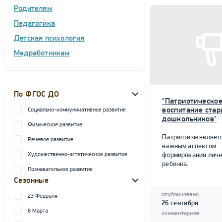
Родителям
Педагогика
Детская психология
Медработникам
По ФГОС ДО
"Патриотическо
воспитание ста
Социально-коммуникативное развитие
дошкольников"
Физическое развитие
Патриотизм являет
Речевое развитие
важным аспектом
Художественно-эстетическое развитие
формирования личн
ребенка.
Познавательное развитие
Сезонные
опубликовано
23 Февраля
26 сентября
8 Марта
комментариев