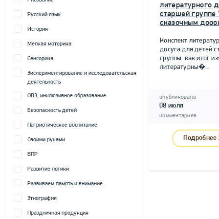
Рисование
литературного д
старшей группе 
Русский язык
сказочным доро
История
Конспект литерату
Мелкая моторика
досуга для детей 
группы как итог и
Сенсорика
литературны�..
Экспериментирование и исследовательская
деятельность
ОВЗ, инклюзивное образование
опубликовано
08 июля
Безопасность детей
комментариев
Патриотическое воспитание
Подробнее
Своими руками
ВПР
Развитие логики
Развиваем память и внимание
Этнография
Праздничная продукция