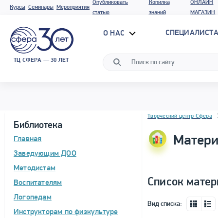
Опубликовать
Копилка
ОНЛАЙН
Курсы
Семинары
Мероприятия
статью
знаний
МАГАЗИН
СПЕЦИАЛИСТА
О НАС
ТЦ СФЕРА — 30 ЛЕТ
Блок новостей
Творческий центр Сфера
Библиотека
Матери
Главная
Заведующим ДОО
Методистам
Список матер
Воспитателям
Логопедам
Вид списка:
Инструкторам по физкультуре