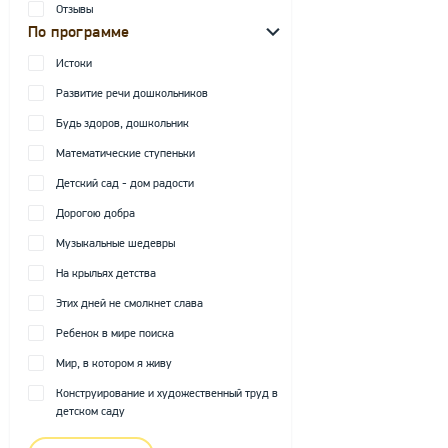
Отзывы
По программе
Истоки
Развитие речи дошкольников
Будь здоров, дошкольник
Математические ступеньки
Детский сад - дом радости
Дорогою добра
Музыкальные шедевры
На крыльях детства
Этих дней не смолкнет слава
Ребенок в мире поиска
Мир, в котором я живу
Конструирование и художественный труд в
детском саду