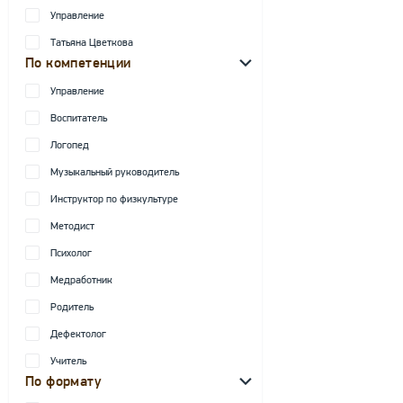
Управление
Татьяна Цветкова
По компетенции
Управление
Воспитатель
Логопед
Музыкальный руководитель
Инструктор по физкультуре
Методист
Психолог
Медработник
Родитель
Дефектолог
Учитель
По формату