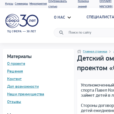
Опубликовать
Копилка
ОНЛАЙН
Курсы
Семинары
Мероприятия
статью
знаний
МАГАЗИН
СПЕЦИАЛИСТА
О НАС
ТЦ СФЕРА — 30 ЛЕТ
Программа материала
Навигация
Навигация
Главная страница
Материалы
Детский ом
О проекте
проектом «
Решения
Контент
Уполномоченный 
Доп возможности
спорта Павел Ко
Наши преимущества
займет детей в 
Отзывы
Стороны договор
детей ежедневн