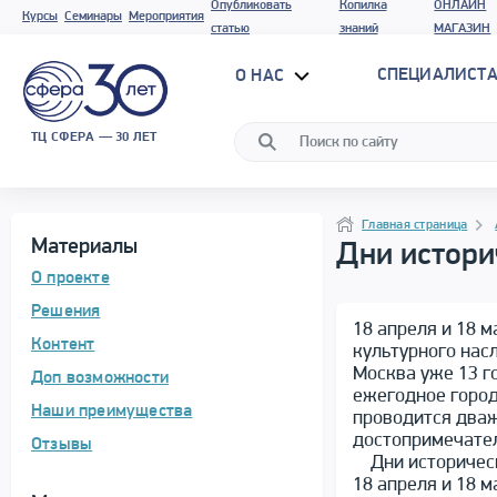
Опубликовать
Копилка
ОНЛАЙН
Курсы
Семинары
Мероприятия
статью
знаний
МАГАЗИН
СПЕЦИАЛИСТА
О НАС
ТЦ СФЕРА — 30 ЛЕТ
Программа материала
Навигация
Навигация
Главная страница
Материалы
Дни истори
О проекте
Решения
18 апреля и 18 м
Контент
культурного нас
Москва уже 13 г
Доп возможности
ежегодное город
Наши преимущества
проводится дваж
достопримечател
Отзывы
Дни историческ
18 апреля и 18 м