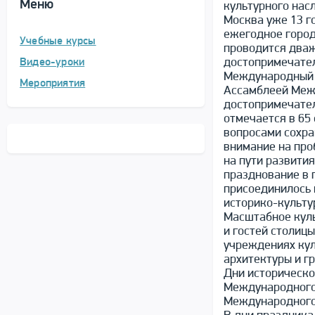
Меню
культурного нас
Москва уже 13 г
ежегодное город
Учебные курсы
проводится дваж
достопримечател
Видео-уроки
Международный д
Мероприятия
Ассамблеей Межд
достопримечател
отмечается в 65
вопросами сохра
внимание на про
на пути развити
празднование в 
присоединилось 
историко-культу
Масштабное куль
и гостей столиц
учреждениях кул
архитектуры и г
Дни историческо
Международного 
Международного 