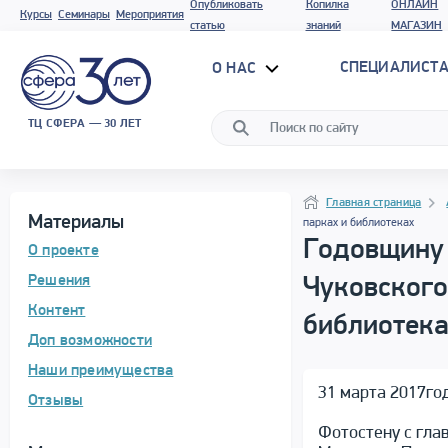
Опубликовать
Копилка
ОНЛАЙН
Курсы
Семинары
Мероприятия
статью
знаний
МАГАЗИН
СПЕЦИАЛИСТА
О НАС
ТЦ СФЕРА — 30 ЛЕТ
Программа материала
Навигация
Навигация
Главная страница
Материалы
парках и библиотеках
Годовщину 
О проекте
Решения
Чуковского
Контент
библиотек
Доп возможности
Наши преимущества
31 марта 2017го
Отзывы
Фотостену с гла