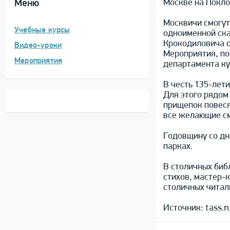
Москве на Покло
Меню
Москвичи смогут
Учебные курсы
одноименной ска
Крокодиловича о
Видео-уроки
Мероприятия, по
Мероприятия
департамента ку
В честь 135-лет
Для этого рядом
прищепок повеся
все желающие см
Годовщину со дн
парках.
В столичных биб
стихов, мастер-
столичных читал
Источник: tass.r