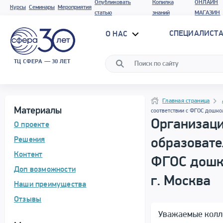
Опубликовать
Копилка
ОНЛАЙН
Курсы
Семинары
Мероприятия
статью
знаний
МАГАЗИН
СПЕЦИАЛИСТА
О НАС
ТЦ СФЕРА — 30 ЛЕТ
Программа материала
Навигация
Навигация
Главная страница
Материалы
соответствии с ФГОС дошкол
Организаци
О проекте
Решения
образовате
Контент
ФГОС дошко
Доп возможности
г. Москва
Наши преимущества
Отзывы
Уважаемые колл