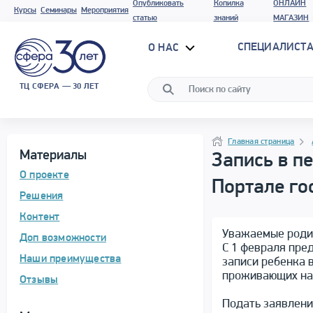
Опубликовать
Копилка
ОНЛАЙН
Курсы
Семинары
Мероприятия
статью
знаний
МАГАЗИН
СПЕЦИАЛИСТА
О НАС
ТЦ СФЕРА — 30 ЛЕТ
Программа материала
Навигация
Навигация
Главная страница
Материалы
Запись в п
О проекте
Портале го
Решения
Контент
Уважаемые роди
Доп возможности
С 1 февраля пре
Наши преимущества
записи ребенка в
проживающих на
Отзывы
Подать заявлени