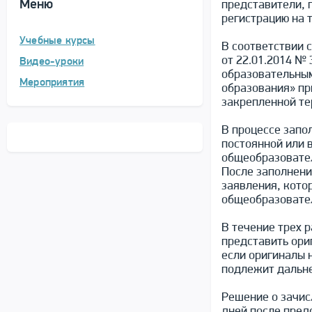
Меню
представители, 
регистрацию на 
Учебные курсы
В соответствии 
от 22.01.2014 №
Видео-уроки
образовательным
Мероприятия
образования» пр
закрепленной те
В процессе запо
постоянной или 
общеобразовател
После заполнени
заявления, кото
общеобразовате
В течение трех 
представить ори
если оригиналы 
подлежит дальн
Решение о зачис
дней после пред