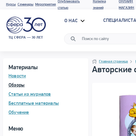
Опубликовать
Копилка
ОНЛАЙН
Курсы
Семинары
Мероприятия
статью
знаний
МАГАЗИН
СПЕЦИАЛИСТА
О НАС
ТЦ СФЕРА — 30 ЛЕТ
Программа материала
Навигация
Навигация
Главная страница
Материалы
Авторские 
Новости
Обзоры
Статьи из журналов
Бесплатные материалы
Обучение
Меню