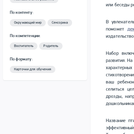
или беседы р
По контенту:
В увлекател
Окружающий мир
Сенсорика
поможет
де
По компетенции:
издательство
Воспитатель
Родитель
Набор включ
По формату:
развития. На
характерны
Карточки для обучения
стихотворени
ваш ребенок
селиться це
дрозды, нап
дошкольникам
Название пт
эффективный