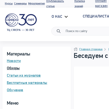
Опубликовать
Копилка
ОНЛАЙН
Курсы
Семинары
Мероприятия
статью
знаний
МАГАЗИН
СПЕЦИАЛИСТА
О НАС
ТЦ СФЕРА — 30 ЛЕТ
Программа материала
Навигация
Навигация
Главная страница
Материалы
Беседуем с
Новости
Обзоры
Статьи из журналов
Бесплатные материалы
Обучение
Меню