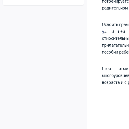
потренируе
родительном 
Освоить грам
4
». В ней 
относитель
прилагатель
пособии ребе
Стоит отме
многоуровне
возраста и с