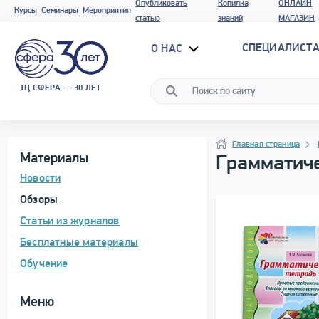
Опубликовать
Копилка
ОНЛАЙН
Курсы
Семинары
Мероприятия
статью
знаний
МАГАЗИН
СПЕЦИАЛИСТА
О НАС
ТЦ СФЕРА — 30 ЛЕТ
Программа материала
Навигация
Навигация
Главная страница
Материалы
Грамматиче
Новости
Обзоры
Статьи из журналов
Бесплатные материалы
Обучение
Меню