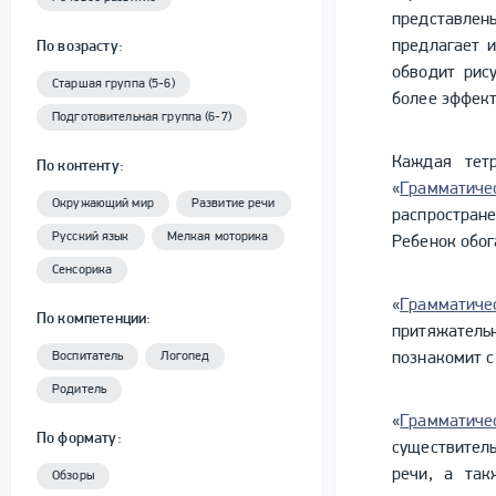
представлен
предлагает и
По возрасту:
обводит рису
Старшая группа (5-6)
более эффект
Подготовительная группа (6-7)
Каждая тет
По контенту:
«
Грамматич
Окружающий мир
Развитие речи
распростран
Русский язык
Мелкая моторика
Ребенок обог
Сенсорика
«
Граммати
По компетенции:
притяжатель
Воспитатель
Логопед
познакомит с
Родитель
«
Грамматиче
По формату:
существитель
речи, а так
Обзоры