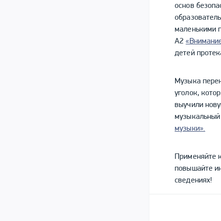
основ безопа
образователь
маленькими п
А2
«Внимание
детей протек
Музыка перен
уголок, кото
выучили нову
музыкальный
музыки».
Применяйте к
повышайте ин
сведениях!