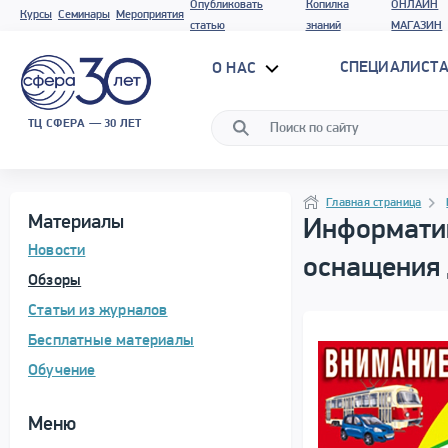
Опубликовать
Копилка
ОНЛАЙН
Курсы
Семинары
Мероприятия
статью
знаний
МАГАЗИН
СПЕЦИАЛИСТА
О НАС
ТЦ СФЕРА — 30 ЛЕТ
Программа материала
Навигация
Навигация
Главная страница
Материалы
Информатив
Новости
оснащения 
Обзоры
Статьи из журналов
Бесплатные материалы
Обучение
Меню