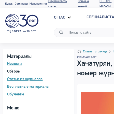
Опубликовать
Копилка
ОНЛАЙН
Курсы
Семинары
Мероприятия
статью
знаний
МАГАЗИН
СПЕЦИАЛИСТА
О НАС
ТЦ СФЕРА — 30 ЛЕТ
Программа материала
Навигация
Навигация
Главная страница
Материалы
руководитель»
Хачатурян,
Новости
Обзоры
номер жур
Статьи из журналов
Бесплатные материалы
Обучение
Меню