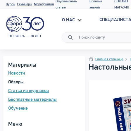
Опубликовать
Копилка
ОНЛАЙН
Курсы
Семинары
Мероприятия
статью
знаний
МАГАЗИН
СПЕЦИАЛИСТА
О НАС
ТЦ СФЕРА — 30 ЛЕТ
Программа материала
Навигация
Навигация
Главная страница
Материалы
Настольные
Новости
Обзоры
Статьи из журналов
Бесплатные материалы
Обучение
Меню