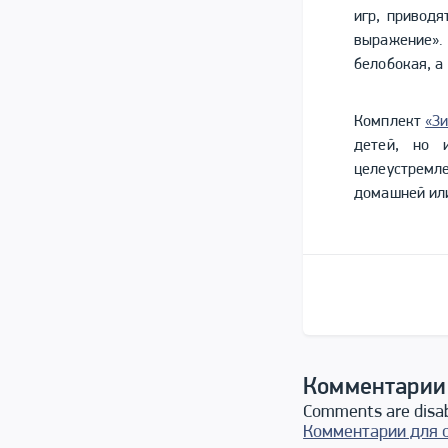
игр, приводя
выражение».
белобокая, а
Комплект
«З
детей, но и
целеустремл
домашней или
Комментарии
Comments are disa
Комментарии для 