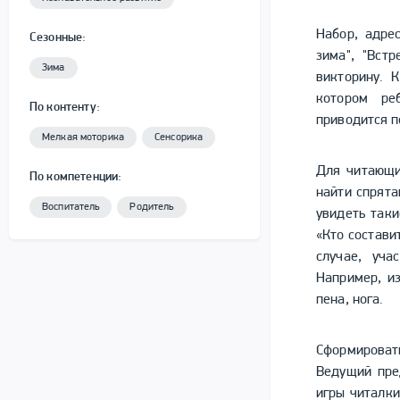
Набор, адре
Сезонные:
зима", "Вст
Зима
викторину. 
котором ре
По контенту:
приводится п
Мелкая моторика
Сенсорика
Для читающи
По компетенции:
найти спрята
Воспитатель
Родитель
увидеть таки
«Кто состави
случае, уча
Например, из
пена, нога.
Сформироват
Ведущий пре
игры читалки