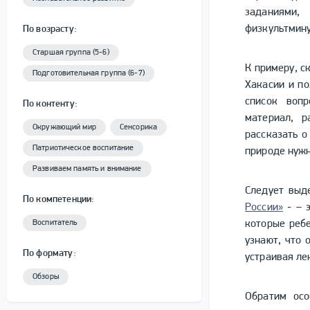
заданиями,
физкультмин
По возрасту:
Старшая группа (5-6)
К примеру, с
Подготовительная группа (6-7)
Хакасии и по
список вопр
По контенту:
материал, р
Окружающий мир
Сенсорика
рассказать о
Патриотическое воспитание
природе нужн
Развиваем память и внимание
Следует выд
По компетенции:
России»
- – э
Воспитатель
которые ребе
узнают, что 
По формату:
устраивая ле
Обзоры
Обратим осо