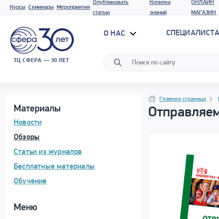
Опубликовать
Копилка
ОНЛАЙН
Курсы
Семинары
Мероприятия
статью
знаний
МАГАЗИН
СПЕЦИАЛИСТА
О НАС
ТЦ СФЕРА — 30 ЛЕТ
Программа материала
Навигация
Навигация
Главная страница
Материалы
Отправляем
Новости
Обзоры
Статьи из журналов
Бесплатные материалы
Обучение
Меню