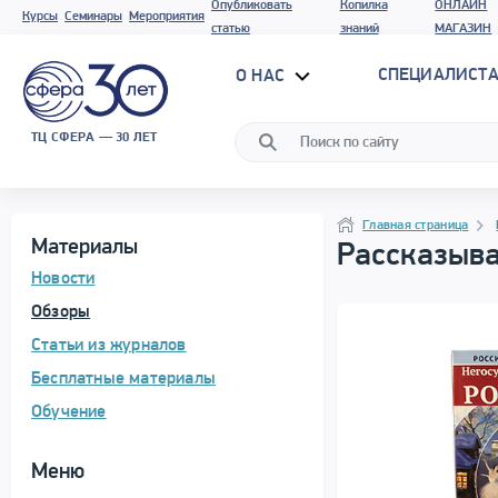
Опубликовать
Копилка
ОНЛАЙН
Курсы
Семинары
Мероприятия
статью
знаний
МАГАЗИН
СПЕЦИАЛИСТА
О НАС
ТЦ СФЕРА — 30 ЛЕТ
Программа материала
Навигация
Навигация
Главная страница
Материалы
Рассказыва
Новости
Обзоры
Статьи из журналов
Бесплатные материалы
Обучение
Меню