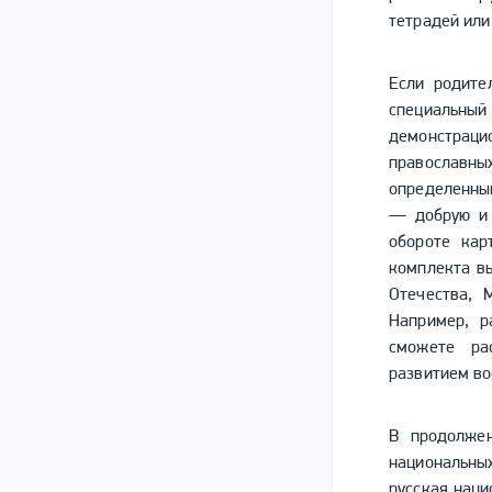
тетрадей или
Если родите
специальн
демонстраци
православны
определенны
— добрую и 
обороте кар
комплекта в
Отечества, 
Например, р
сможете ра
развитием во
В продолжен
национальн
русская наци