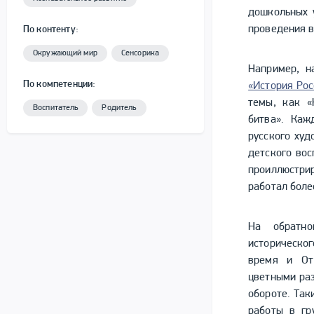
дошкольных 
проведения в
По контенту:
Окружающий мир
Сенсорика
Например, н
По компетенции:
«История Рос
темы, как «
Воспитатель
Родитель
битва». Каж
русского худ
детского вос
проиллюстри
работал боле
На обратно
историческо
время и От
цветными ра
обороте. Так
работы в гр