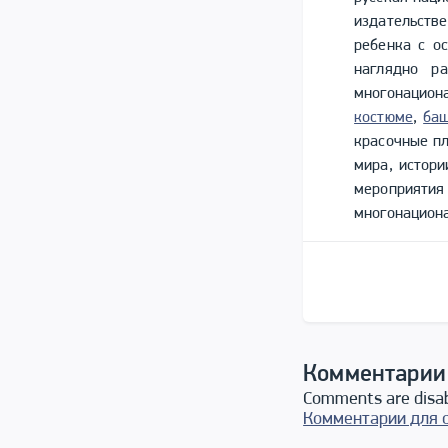
издательств
ребенка с о
наглядно р
многонацио
костюме
,
ба
красочные пл
мира, истори
мероприятия
многонацион
Комментарии
Comments are disa
Комментарии для 