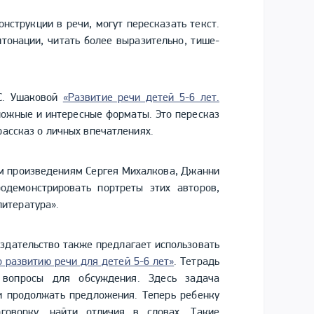
нструкции в речи, могут пересказать текст.
нтонации, читать более выразительно, тише-
.С. Ушаковой
«Развитие речи детей 5-6 лет.
сложные и интересные форматы. Это пересказ
рассказ о личных впечатлениях.
ым произведениям Сергея Михалкова, Джанни
демонстрировать портреты этих авторов,
итература».
здательство также предлагает использовать
о развитию речи для детей 5-6 лет»
. Тетрадь
 вопросы для обсуждения. Здесь задача
и продолжать предложения. Теперь ребенку
оговорку, найти отличия в словах. Такие