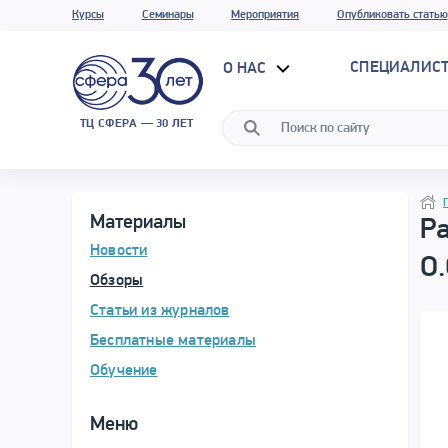
Курсы
Семинары
Мероприятия
Опубликовать статью
СПЕЦИАЛИС
О НАС
ТЦ СФЕРА — 30 ЛЕТ
Прог
Нави
Нави
Материалы
Р
Новости
О
Обзоры
Статьи из журналов
Бесплатные материалы
Обучение
Меню