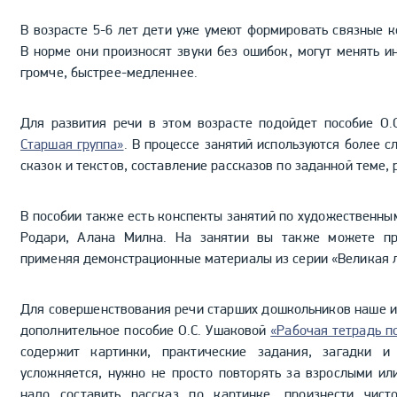
В возрасте 5-6 лет дети уже умеют формировать связные ко
В норме они произносят звуки без ошибок, могут менять и
громче, быстрее-медленнее.
Для развития речи в этом возрасте подойдет пособие О
Старшая группа»
. В процессе занятий используются более 
сказок и текстов, составление рассказов по заданной теме, 
В пособии также есть конспекты занятий по художественн
Родари, Алана Милна. На занятии вы также можете про
применяя демонстрационные материалы из серии «Великая л
Для совершенствования речи старших дошкольников наше и
дополнительное пособие О.С. Ушаковой
«Рабочая тетрадь п
содержит картинки, практические задания, загадки и
усложняется, нужно не просто повторять за взрослыми ил
надо составить рассказ по картинке, произнести чист