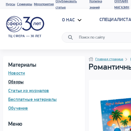
Опубликовать
Копилка
ОНЛАЙН
Курсы
Семинары
Мероприятия
статью
знаний
МАГАЗИН
СПЕЦИАЛИСТА
О НАС
ТЦ СФЕРА — 30 ЛЕТ
Программа материала
Навигация
Навигация
Главная страница
Материалы
Романтичны
Новости
Обзоры
Статьи из журналов
Бесплатные материалы
Обучение
Меню