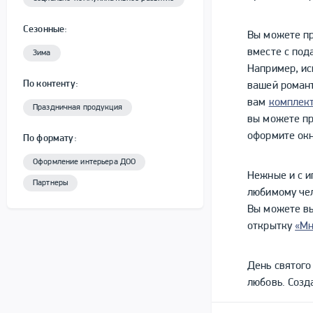
Сезонные:
Вы можете пр
вместе с под
Зима
Например, ис
По контенту:
вашей романт
вам
комплек
Праздничная продукция
вы можете п
оформите окн
По формату:
Оформление интерьера ДОО
Нежные и с и
Партнеры
любимому чел
Вы можете в
открытку
«Мн
День святого
любовь. Созд