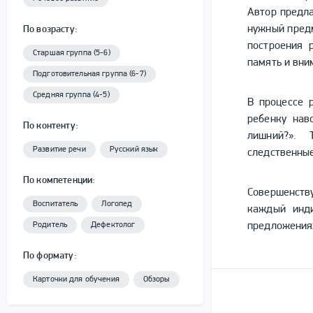
Автор предла
нужный предм
По возрасту:
построения 
Старшая группа (5-6)
память и вни
Подготовительная группа (6-7)
Средняя группа (4-5)
В процессе 
ребенку нав
По контенту:
лишний?». 
Развитие речи
Русский язык
следственные
По компетенции:
Совершенств
Воспитатель
Логопед
каждый инди
предложениях
Родитель
Дефектолог
По формату:
Карточки для обучения
Обзоры