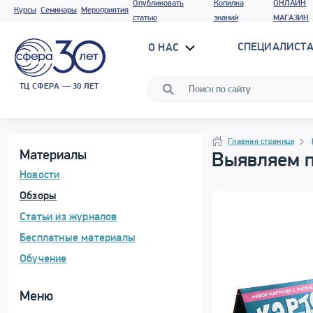
Опубликовать
Копилка
ОНЛАЙН
Курсы
Семинары
Мероприятия
статью
знаний
МАГАЗИН
СПЕЦИАЛИСТА
О НАС
ТЦ СФЕРА — 30 ЛЕТ
Программа материала
Навигация
Навигация
Главная страница
Материалы
Выявляем п
Новости
Обзоры
Статьи из журналов
Бесплатные материалы
Обучение
Меню