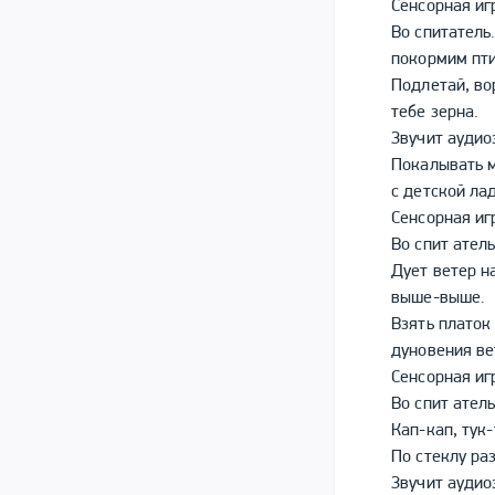
Сенсорная иг
Во спитатель
покормим пти
Подлетай, во
тебе зерна.
Звучит аудио
Покалывать 
с детской ла
Сенсорная иг
Во спит атель
Дует ветер н
выше-выше.
Взять платок
дуновения ве
Сенсорная и
Во спит ател
Кап-кап, тук-
По стеклу ра
Звучит аудио