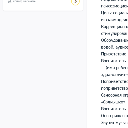
спикер не указан
психоэмоцион
Цель: социал
и взаимодейс
Коррекционна
стимулирован
Оборудование
водой, аудио
Приветствие
Воспитатель.
… (имя ребенк
здравствуйте,
Поприветство
поприветство
Сенсорная иг
«Солнышко»
Воспитатель.
Оно пришло п
Звучит музык