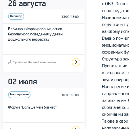
26 августа
с ОВЗ. Он по
непосредстве
Вебинар
13:00-13:00
Название зан
подушки и т.
Вебинар «Формирование основ
каждому испы
безопасного поведения у детей
Важно помнит
дошкольного возраста»
эмоционально
сохранных фу
Структура за
Чугайнова Оксана Геннадьевна
Приветствие.
в основном с
звуки природ
02 июля
Наполнение и
направленные
Мероприятие
10:00-18:00
Заключение. 
Форум "Больше чем бизнес"
обозначено. 
окончании за
Также в свои
направленные