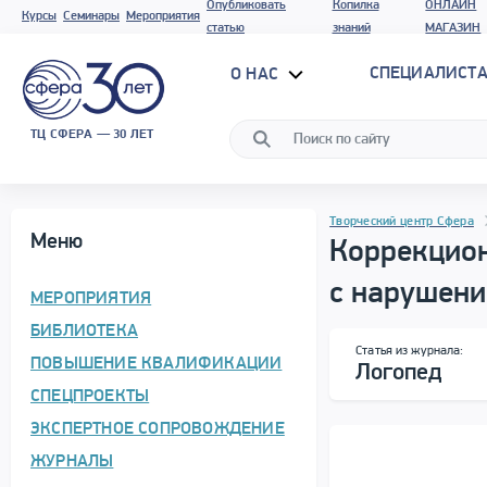
Опубликовать
Копилка
ОНЛАЙН
Курсы
Семинары
Мероприятия
статью
знаний
МАГАЗИН
СПЕЦИАЛИСТА
О НАС
ТЦ СФЕРА — 30 ЛЕТ
Программа материала
Навигация
Творческий центр Сфера
Меню
Коррекцион
с нарушени
МЕРОПРИЯТИЯ
БИБЛИОТЕКА
Сводная информация
Статья из журнала:
ПОВЫШЕНИЕ КВАЛИФИКАЦИИ
Логопед
СПЕЦПРОЕКТЫ
ЭКСПЕРТНОЕ СОПРОВОЖДЕНИЕ
ЖУРНАЛЫ