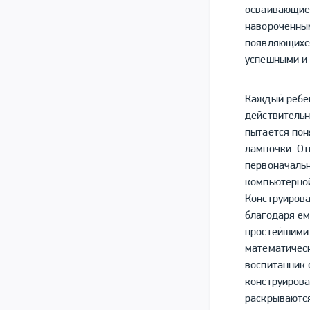
осваивающие 
навороченны
появляющихся
успешными и
Каждый ребе
действительн
пытается пон
лампочки. От
первоначаль
компьютерной
Конструирова
благодаря ем
простейшими 
математическ
воспитанник 
конструирова
раскрываются