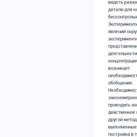
видеть разно
детали для к
бесконтрольн
Эксперименти
явлений окру
эксперименти
представлени
деятельности
концентрация
возникает
необходимост
обобщения.
Необходимост
закономернос
проводить эк
действенное 
другой метод
выполненные 
постройка в 