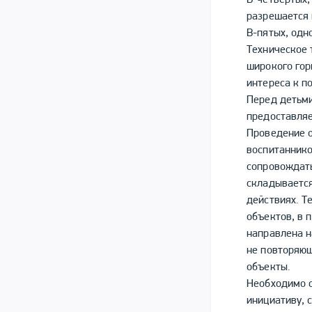
В-четвертых,
разрешается 
В-пятых, одн
Техническое 
широкого гор
интереса к п
Перед детьми
предоставляе
Проведение 
воспитаннико
сопровождать
складывается
действиях. Т
объектов, в 
направлена н
не повторяющ
объекты.
Необходимо с
инициативу, 