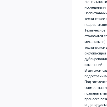
деятельности
исследования
Воспитанники
техническое 
подрастающее
Техническое 
становится с
механизмов).
технической 
окружающей 
дублирования
изменений.
В детском са
подготовки в
Под элемента
совместная д
познавательн
процессе поз
индивидуальн