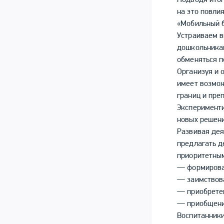
Подводя итог
на это повли
«Мобильный б
Устраиваем в
дошкольникам
обменяться 
Организуя и 
имеет возмож
границ и пре
Эксперименти
новых решен
Развивая дея
предлагать д
приоритетны
— формирован
— заимствова
— приобретен
— приобщени
Воспитанники