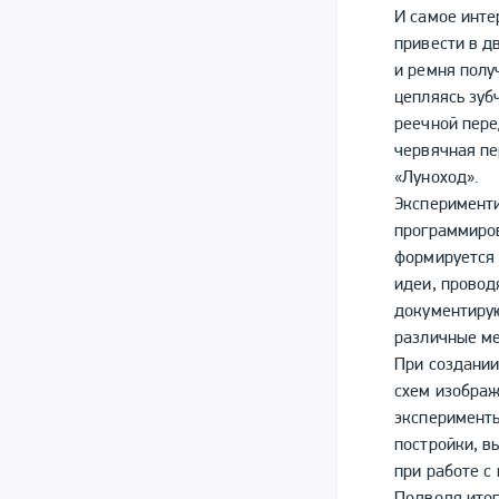
И самое инте
привести в д
и ремня полу
цепляясь зуб
реечной пере
червячная пе
«Луноход».
Эксперименти
программиров
формируется 
идеи, провод
документирую
различные м
При создании
схем изображ
эксперименты
постройки, в
при работе с