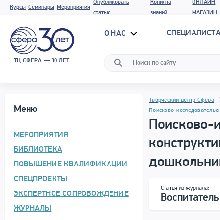
Опубликовать
Копилка
ОНЛАЙН
Курсы
Семинары
Мероприятия
статью
знаний
МАГАЗИН
СПЕЦИАЛИСТА
О НАС
ТЦ СФЕРА — 30 ЛЕТ
Программа материала
Навигация
Творческий центр Сфера
Меню
Поисково-исследовательск
Поисково-и
МЕРОПРИЯТИЯ
конструкти
БИБЛИОТЕКА
дошкольни
ПОВЫШЕНИЕ КВАЛИФИКАЦИИ
СПЕЦПРОЕКТЫ
Сводная информация
Статья из журнала:
ЭКСПЕРТНОЕ СОПРОВОЖДЕНИЕ
Воспитател
ЖУРНАЛЫ