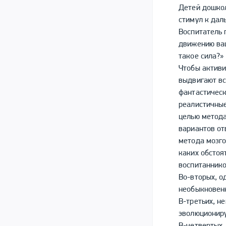
Детей дошкол
стимул к дал
Воспитатель 
движению ваш
такое сила?»
Чтобы активи
выдвигают в
фантастическ
реалистичные
целью метода
вариантов от
метода мозго
каких обстоя
воспитаннико
Во-вторых, о
необыкновен
В-третьих, н
эволюциониру