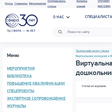
Опубликовать
Копилка
ОНЛАЙН
Курсы
Семинары
Мероприятия
статью
знаний
МАГАЗИН
СПЕЦИАЛИСТА
О НАС
ТЦ СФЕРА — 30 ЛЕТ
Программа материала
Навигация
Творческий центр Сфера
Меню
Виртуальная экскурсия к 
Виртуальна
МЕРОПРИЯТИЯ
дошкольник
БИБЛИОТЕКА
Сводная информация
ПОВЫШЕНИЕ КВАЛИФИКАЦИИ
Статья из журнала:
СПЕЦПРОЕКТЫ
ЭКСПЕРТНОЕ СОПРОВОЖДЕНИЕ
ЖУРНАЛЫ