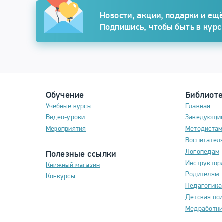
Подписка
Новости, акции, подарки и ещё
Подпишись, чтобы быть в кур
Обучение
Библиот
Учебные курсы
Главная
Видео-уроки
Заведующи
Мероприятия
Методиста
Воспитател
Логопедам
Полезные ссылки
Инструктор
Книжный магазин
Родителям
Конкурсы
Педагогика
Детская пс
Медработн