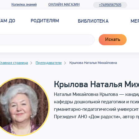
Копилка знаний
ОНЛАЙН МАГАЗИН
+74956567505
ТАМ ДО
РОДИТЕЛЯМ
БИБЛИОТЕКА
МЕ
Искать
рамма материала
гация
Главная страница
Преподаватели
Крылова Наталья Михайловна
Крылова Наталья Ми
Наталья Михайловна Крылова — кандида
кафедры дошкольной педагогики и пси
гуманитарно-педагогический университ
Президент АНО «Дом радости», автор 