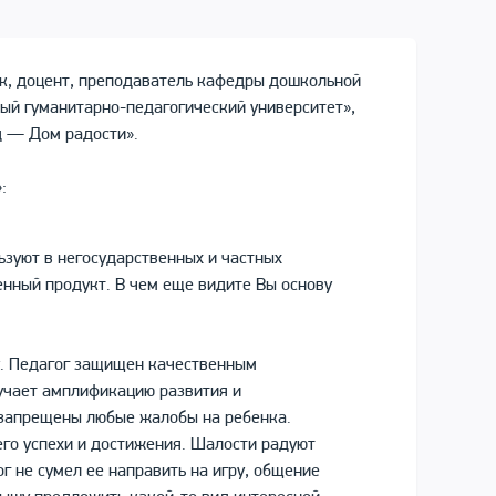
к, доцент, преподаватель кафедры дошкольной
ый гуманитарно-педагогический университет»,
д — Дом радости».
:
зуют в негосударственных и частных
енный продукт. В чем еще видите Вы основу
у. Педагог защищен качественным
лучает амплификацию развития и
и запрещены любые жалобы на ребенка.
его успехи и достижения. Шалости радуют
ог не сумел ее направить на игру, общение