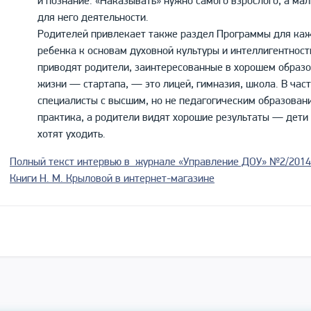
и познание. «Наказывать» нужно самого взрослого, а ма
для него деятельности.
Родителей привлекает также раздел Программы для каж
ребенка к основам духовной культуры и интеллигентност
приводят родители, заинтересованные в хорошем образ
жизни — стартапа, — это лицей, гимназия, школа. В час
специалисты с высшим, но не педагогическим образовани
практика, а родители видят хорошие результаты — дети с
хотят уходить.
Полный текст интервью в журнале «
Управление ДОУ» №2/2014
Книги Н. М. Крыловой в интернет-магазине