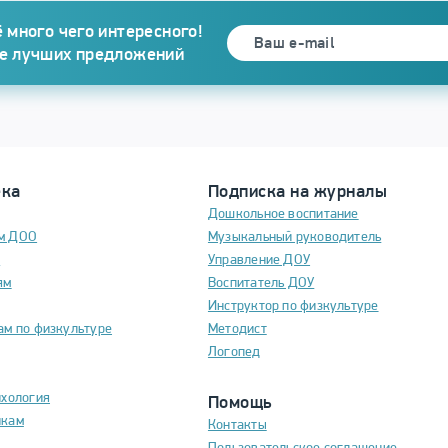
 много чего интересного!
се лучших предложений
ека
Подписка на журналы
Дошкольное воспитание
м ДОО
Музыкальный руководитель
м
Управление ДОУ
ям
Воспитатель ДОУ
Инструктор по физкультуре
ам по физкультуре
Методист
Логопед
ихология
Помощь
икам
Контакты