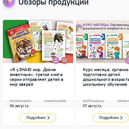
Обзоры продукции
«Я уЗНАЮ мир. Дикие
Курс месяца: органи
животные»: третья книга
подготовки детей
серии отправляет детей в
дошкольного возраст
мир зверей
школьному обучению
опубликовано
комментариев
опубликовано
коммен
04 августа
01 августа
Подробнее
Подробнее