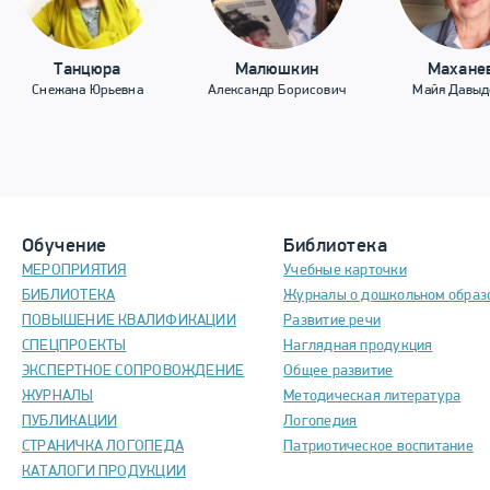
Танцюра
Малюшкин
Махане
Снежана Юрьевна
Александр Борисович
Майя Давыд
Обучение
Библиотека
МЕРОПРИЯТИЯ
Учебные карточки
БИБЛИОТЕКА
Журналы о дошкольном образ
ПОВЫШЕНИЕ КВАЛИФИКАЦИИ
Развитие речи
СПЕЦПРОЕКТЫ
Наглядная продукция
ЭКСПЕРТНОЕ СОПРОВОЖДЕНИЕ
Общее развитие
ЖУРНАЛЫ
Методическая литература
ПУБЛИКАЦИИ
Логопедия
СТРАНИЧКА ЛОГОПЕДА
Патриотическое воспитание
КАТАЛОГИ ПРОДУКЦИИ