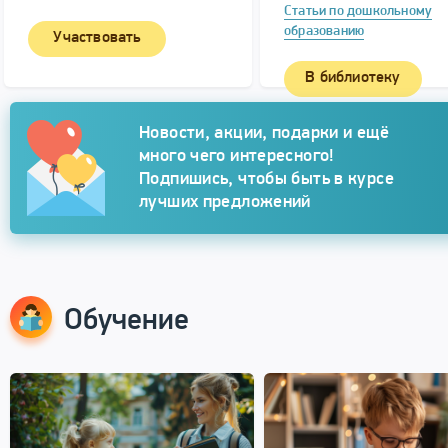
Статьи по дошкольному
образованию
Участвовать
В библиотеку
Подписка
Новости, акции, подарки и ещё
много чего интересного!
Подпишись, чтобы быть в курсе
лучших предложений
Обучение