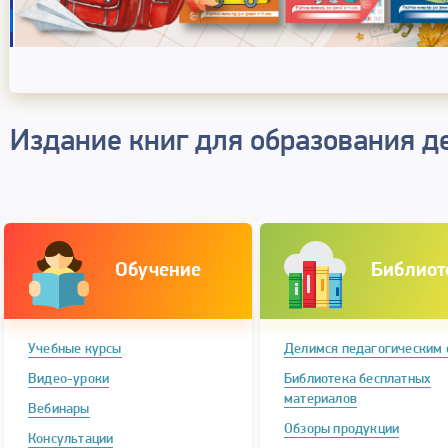
Издание книг для образования д
Обучение
Библиот
Учебные курсы
Делимся педагогическим
Видео-уроки
Библиотека бесплатных
материалов
Вебинары
Обзоры продукции
Консультации