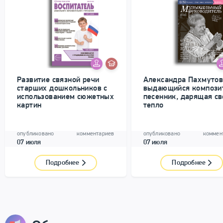
Развитие связной речи
Александра Пахмуто
старших дошкольников с
выдающийся компози
использованием сюжетных
песенник, дарящая св
картин
тепло
опубликовано
комментариев
опубликовано
коммен
07 июля
07 июля
Подробнее
Подробнее