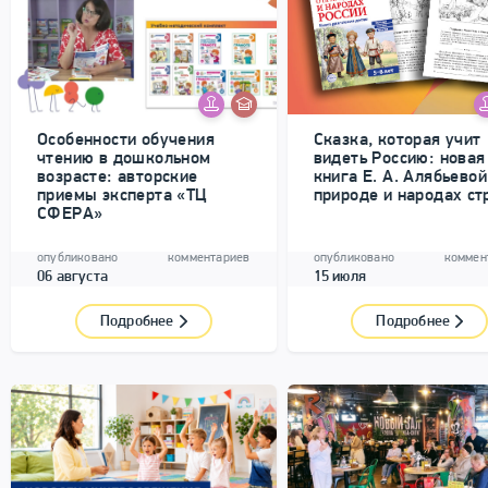
Особенности обучения
Сказка, которая учит
чтению в дошкольном
видеть Россию: новая
возрасте: авторские
книга Е. А. Алябьевой
приемы эксперта «ТЦ
природе и народах с
СФЕРА»
опубликовано
комментариев
опубликовано
коммен
06 августа
15 июля
Подробнее
Подробнее